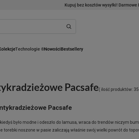
Kupuj bez kosztów wysyłki! Darmowe 
Kolekcje
Technologie ®
Nowości
Bestsellery
tykradzieżowe Pacsafe
( ilość produktów:
35
antykradzieżowe Pacsafe
o kiedyś było modne i odeszło do lamusa, wraca do trendów niczym bu
 torebki noszone w pasie zaliczają właśnie swój wielki powrót do topowej