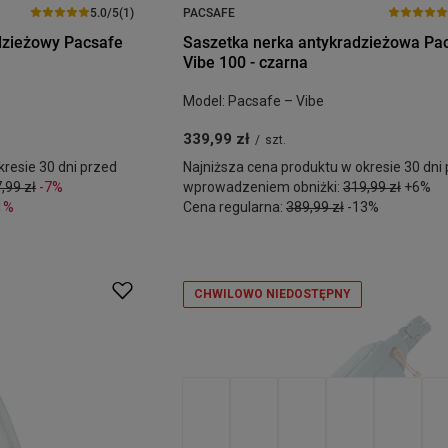
5.0/5
(1)
PACSAFE
dzieżowy Pacsafe
Saszetka nerka antykradzieżowa Pa
Vibe 100 - czarna
Model: Pacsafe – Vibe
339,99 zł
/
szt.
resie 30 dni przed
Najniższa cena produktu w okresie 30 dni
,99 zł
-7%
wprowadzeniem obniżki:
319,99 zł
+6%
1%
Cena regularna:
389,99 zł
-13%
CHWILOWO NIEDOSTĘPNY