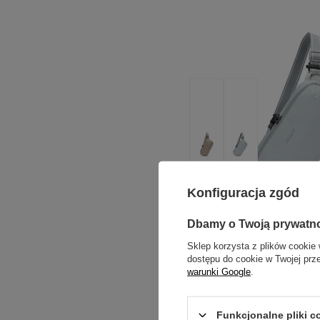
Konfiguracja zgód
Dbamy o Twoją prywatn
PACSAFE
Biodrówka saszetka wod
Sklep korzysta z plików cookie 
dostępu do cookie w Twojej prz
antykradzieżowa Pacsafe
warunki Google
.
Model: Pacsafe – Vibe
Funkcjonalne pliki 
469,99 zł
/
szt.