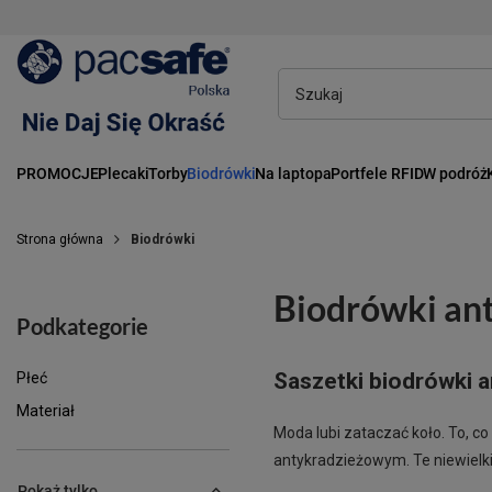
PROMOCJE
Plecaki
Torby
Biodrówki
Na laptopa
Portfele RFID
W podróż
Strona główna
Biodrówki
Biodrówki an
Podkategorie
Saszetki biodrówki 
Płeć
Materiał
Moda lubi zataczać koło. To, c
antykradzieżowym. Te niewielkie
Pokaż tylko