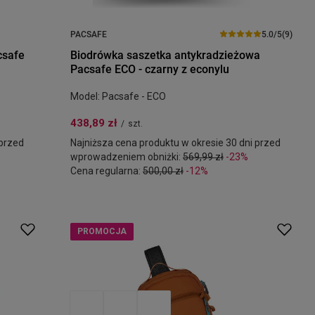
PACSAFE
5.0/5
(9)
csafe
Biodrówka saszetka antykradzieżowa
Pacsafe ECO - czarny z econylu
Model: Pacsafe - ECO
438,89 zł
/
szt.
 przed
Najniższa cena produktu w okresie 30 dni przed
wprowadzeniem obniżki:
569,99 zł
-23%
Cena regularna:
500,00 zł
-12%
PROMOCJA