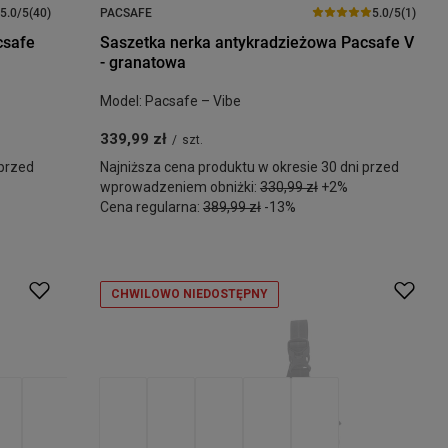
5.0/5
(40)
PACSAFE
5.0/5
(1)
csafe
Saszetka nerka antykradzieżowa Pacsafe V
- granatowa
Model: Pacsafe – Vibe
339,99 zł
/
szt.
 przed
Najniższa cena produktu w okresie 30 dni przed
wprowadzeniem obniżki:
330,99 zł
+2%
Cena regularna:
389,99 zł
-13%
CHWILOWO NIEDOSTĘPNY