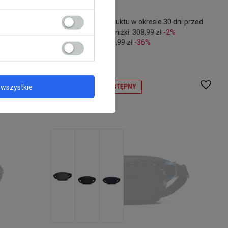
299,99 zł
/
szt.
 przed
Najniższa cena produktu w okresie 30 dni przed
wprowadzeniem obniżki:
308,99 zł
-2%
Cena regularna:
469,99 zł
-36%
wszystkie
CHWILOWO NIEDOSTĘPNY