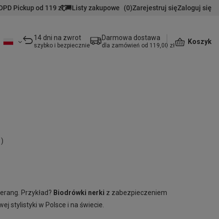
DPD Pickup od 119 zł 🚚
Listy zakupowe
(
0
)
Zarejestruj się
Zaloguj się
14 dni na zwrot
Darmowa dostawa
Koszyk
szybko i bezpiecznie
dla zamówień od 119,00 zł
)
merang. Przykład?
Biodrówki nerki
z zabezpieczeniem
 stylistyki w Polsce i na świecie.