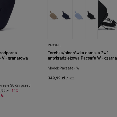
PACSAFE
oodporna
Torebka/biodrówka damska 2w1
 V - granatowa
antykradzieżowa Pacsafe W - czarna
Model: Pacsafe - W
349,99 zł
/
szt.
resie 30 dni przed
,99 zł
-14%
4%