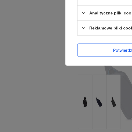
Analityczne pliki coo
Reklamowe pliki coo
Potwierd
CHWILOWO NIEDOSTĘPNY