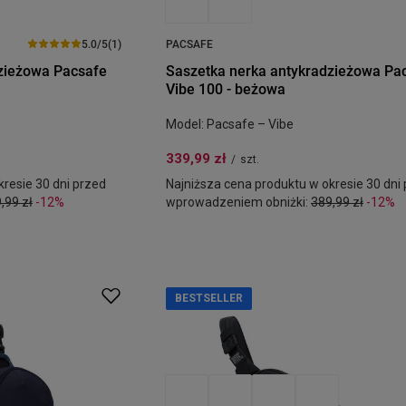
5.0/5
(1)
PACSAFE
zieżowa Pacsafe
Saszetka nerka antykradzieżowa Pa
Vibe 100 - beżowa
Model: Pacsafe – Vibe
339,99 zł
/
szt.
resie 30 dni przed
Najniższa cena produktu w okresie 30 dni
,99 zł
-12%
wprowadzeniem obniżki:
389,99 zł
-12%
BESTSELLER