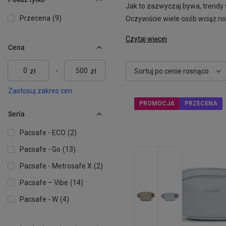
Jak to zazwyczaj bywa, trendy 
Przecena
9
Oczywiście wiele osób wciąż nos
Czytaj więcej
Cena
-
zł
zł
Zmień sortowanie
Sortuj po cenie rosnąco
Zastosuj zakres cen
PROMOCJA
PRZECENA
Seria
Pacsafe - ECO
2
Pacsafe - Go
13
Pacsafe - Metrosafe X
2
Pacsafe – Vibe
14
Pacsafe - W
4