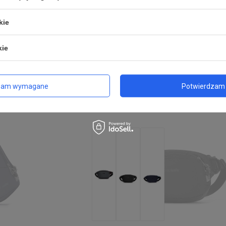
299,00 zł
/
szt.
Najniższa cena produktu w okresie 30 dni
kie
wprowadzeniem obniżki:
399,99 zł
-25%
Cena regularna:
470,00 zł
-36%
kie
zam wymagane
Potwierdzam 
CHWILOWO NIEDOSTĘPNY