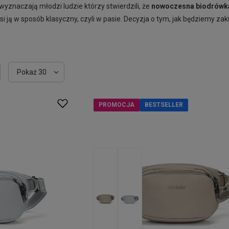
wyznaczają młodzi ludzie którzy stwierdzili, że
nowoczesna
biodrówk
i ją w sposób klasyczny, czyli w pasie. Decyzja o tym, jak będziemy zak
Zmień ilość wyświetlanych produktów
Pokaż 30
PROMOCJA
BESTSELLER