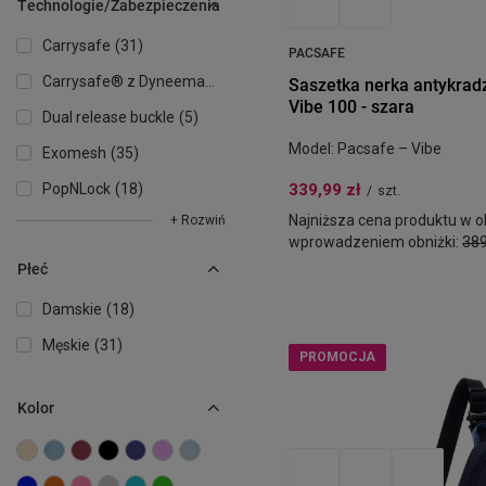
Technologie/Zabezpieczenia
Carrysafe
31
PACSAFE
Carrysafe® z Dyneema®
35
Saszetka nerka antykrad
Vibe 100 - szara
Dual release buckle
5
Model: Pacsafe – Vibe
Exomesh
35
PopNLock
18
339,99 zł
/
szt.
Najniższa cena produktu w ok
+ Rozwiń
wprowadzeniem obniżki:
389
Płeć
Damskie
18
Męskie
31
PROMOCJA
Kolor