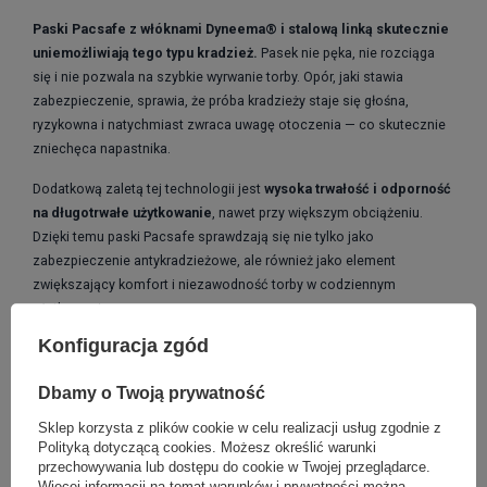
Paski Pacsafe z włóknami Dyneema® i stalową linką skutecznie
uniemożliwiają tego typu kradzież.
Pasek nie pęka, nie rozciąga
się i nie pozwala na szybkie wyrwanie torby. Opór, jaki stawia
zabezpieczenie, sprawia, że próba kradzieży staje się głośna,
ryzykowna i natychmiast zwraca uwagę otoczenia — co skutecznie
zniechęca napastnika.
Dodatkową zaletą tej technologii jest
wysoka trwałość i odporność
na długotrwałe użytkowanie
, nawet przy większym obciążeniu.
Dzięki temu paski Pacsafe sprawdzają się nie tylko jako
zabezpieczenie antykradzieżowe, ale również jako element
zwiększający komfort i niezawodność torby w codziennym
użytkowaniu.
Konfiguracja zgód
Dbamy o Twoją prywatność
Sklep korzysta z plików cookie w celu realizacji usług zgodnie z
Polityką dotyczącą cookies
. Możesz określić warunki
przechowywania lub dostępu do cookie w Twojej przeglądarce.
Więcej informacji na temat warunków i prywatności można