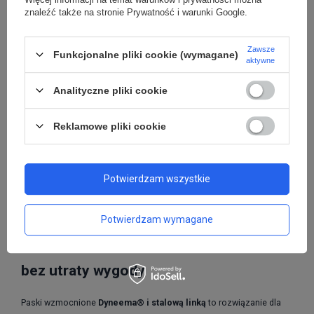
znaleźć także na stronie
Prywatność i warunki Google
.
Zawsze
Funkcjonalne pliki cookie (wymagane)
aktywne
Analityczne pliki cookie
Reklamowe pliki cookie
Potwierdzam wszystkie
Potwierdzam wymagane
Maksymalna ochrona antykradzieżowa
bez utraty wygody
Paski wzmocnione
Dyneema® i stalową linką
to rozwiązanie dla