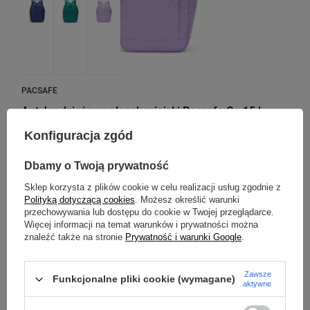
PACSAFE
Antykradzieżowy plecak miejski Pacsafe Go 15 l -
Lawendowy
Konfiguracja zgód
Model: Pacsafe - Go
Dbamy o Twoją prywatność
389,99 zł
/
szt.
Sklep korzysta z plików cookie w celu realizacji usług zgodnie z
Najniższa cena produktu w okresie 30 dni przed
Polityką dotyczącą cookies
. Możesz określić warunki
wprowadzeniem obniżki:
469,99 zł
-17%
przechowywania lub dostępu do cookie w Twojej przeglądarce.
Więcej informacji na temat warunków i prywatności można
znaleźć także na stronie
Prywatność i warunki Google
.
PROMOCJA
PRZECENA
Zawsze
Funkcjonalne pliki cookie (wymagane)
aktywne