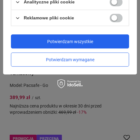
Analityczne pliki cookie
Reklamowe pliki cookie
Potwierdzam wszystkie
PACSAFE
Potwierdzam wymagane
Antykradzieżowy plecak miejski Pacsafe Go 15 l -
Turkusowy
Model: Pacsafe - Go
389,99 zł
/
szt.
Najniższa cena produktu w okresie 30 dni przed
wprowadzeniem obniżki:
469,99 zł
-17%
PROMOCJA
PRZECENA