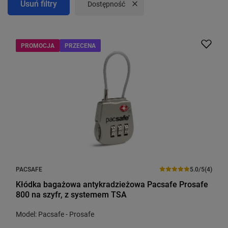
Usuń filtry
Usuń filtr
Dostępność
PROMOCJA
PRZECENA
PACSAFE
5.0/5
(4)
Kłódka bagażowa antykradzieżowa Pacsafe Prosafe
800 na szyfr, z systemem TSA
Model: Pacsafe - Prosafe