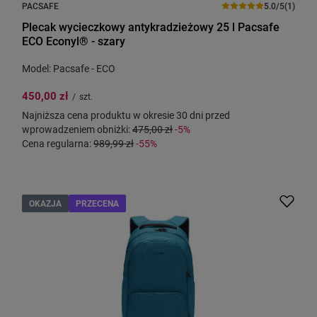
PACSAFE
5.0/5
(1)
Plecak wycieczkowy antykradzieżowy 25 l Pacsafe
ECO Econyl® - szary
Model: Pacsafe - ECO
450,00 zł
/
szt.
Najniższa cena produktu w okresie 30 dni przed
wprowadzeniem obniżki:
475,00 zł
-5%
Cena regularna:
989,99 zł
-55%
OKAZJA
PRZECENA