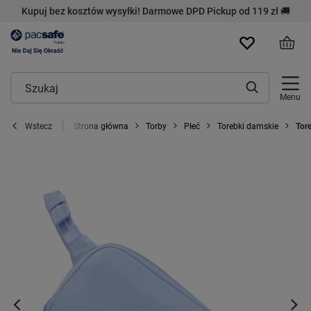
Kupuj bez kosztów wysyłki! Darmowe DPD Pickup od 119 zł 🚚
Menu
Strona główna
Torby
Płeć
Torebki damskie
Tor
Wstecz