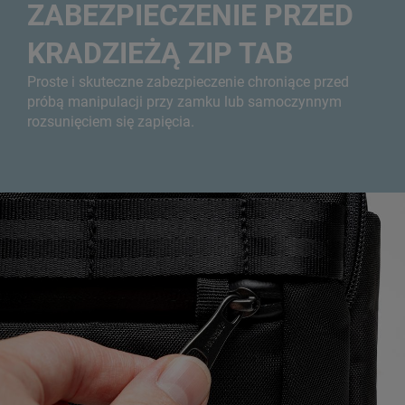
ZABEZPIECZENIE PRZED
KRADZIEŻĄ ZIP TAB
Proste i skuteczne zabezpieczenie chroniące przed
próbą manipulacji przy zamku lub samoczynnym
rozsunięciem się zapięcia.