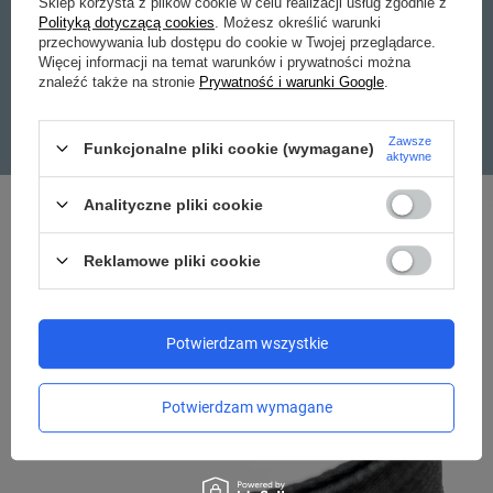
LINKĄ PASKI
Sklep korzysta z plików cookie w celu realizacji usług zgodnie z
Polityką dotyczącą cookies
. Możesz określić warunki
Uniemożliwiają kradzież polegającą na ich przecięciu
przechowywania lub dostępu do cookie w Twojej przeglądarce.
i ucieczce z miejsca kradzieży. Ponadto pozwalają
Więcej informacji na temat warunków i prywatności można
znaleźć także na stronie
Prywatność i warunki Google
.
bezpiecznie przenosić w torbie większe ciężary.
Zawsze
Funkcjonalne pliki cookie (wymagane)
aktywne
Analityczne pliki cookie
Reklamowe pliki cookie
Potwierdzam wszystkie
Potwierdzam wymagane