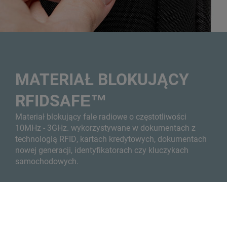
MATERIAŁ BLOKUJĄCY
RFIDSAFE™
Materiał blokujący fale radiowe o częstotliwości
10MHz - 3GHz. wykorzystywane w dokumentach z
technologią RFID, kartach kredytowych, dokumentach
nowej generacji, identyfikatorach czy kluczykach
samochodowych.