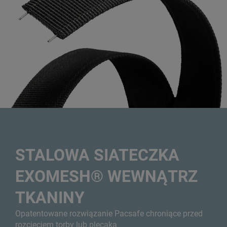
STALOWA SIATECZKA
EXOMESH® WEWNĄTRZ
TKANINY
Opatentowane rozwiązanie Pacsafe chroniące przed
rozcięciem torby lub plecaka