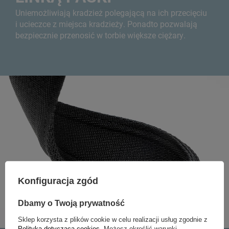
Uniemożliwiają kradzież polegającą na ich przecięciu
i ucieczce z miejsca kradzieży. Ponadto pozwalają
bezpiecznie przenosić w torbie większe ciężary.
Konfiguracja zgód
Dbamy o Twoją prywatność
Sklep korzysta z plików cookie w celu realizacji usług zgodnie z
Polityką dotyczącą cookies
. Możesz określić warunki