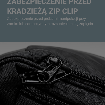
ZABEZPIECZENIE PRZED
KRADZIEŻĄ ZIP CLIP
Zabezpieczenie przed próbami manipulacji przy
zamku lub samoczynnym rozsunięciem się zapięcia.