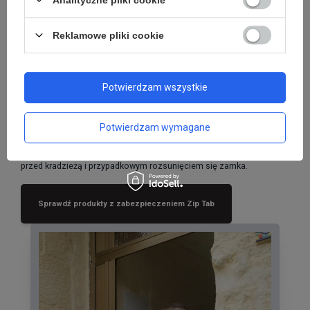
Reklamowe pliki cookie
Dlaczego warto wybrać zabezpieczenie
Zip Tab?
Potwierdzam wszystkie
Zip Tab
to niewielkie, lekkie i intuicyjne rozwiązanie, które znacząco
podnosi poziom bezpieczeństwa plecaków i toreb. Sprawdza się
Potwierdzam wymagane
zarówno w podróży, jak i w codziennym użytkowaniu, dając
użytkownikowi pewność, że zawartość torby pozostaje chroniona
przed kradzieżą i przypadkowym rozsunięciem się zamka.
Sprawdź produkty z zabezpieczeniem Zip Tab