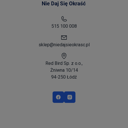
515 100 008
sklep@niedajsieokrasc.pl
Red Bird Sp. z o.o.,
Żniwna 10/14
94-250 Łódź