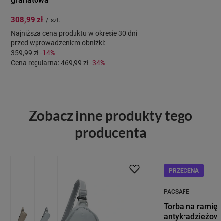
308,99 zł
/
szt.
Najniższa cena produktu w okresie 30 dni
przed wprowadzeniem obniżki:
359,99 zł
-14%
Cena regularna:
469,99 zł
-34%
Zobacz inne produkty tego
producenta
PRZECENA
PACSAFE
Torba na ramię 
antykradzieżow