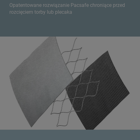
Opatentowane rozwiązanie Pacsafe chroniące przed
rozcięciem torby lub plecaka