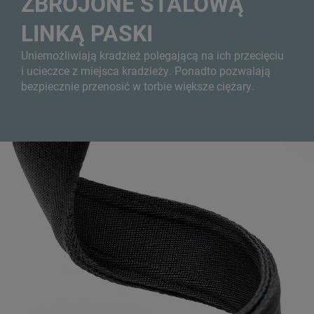
ZBROJONE STALOWĄ
LINKĄ PASKI
Uniemożliwiają kradzież polegającą na ich przecięciu
i ucieczce z miejsca kradzieży. Ponadto pozwalają
bezpiecznie przenosić w torbie większe ciężary.