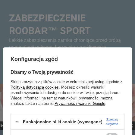
ZABEZPIECZENIE
ROOBAR™ SPORT
Lekkie zabezpieczenia zamka chroniące przed próbą
manipulacji palcami. Łączy się z możliwością
zamknięcia na kłódkę bagażową. (sprawdzić czy na
Konfiguracja zgód
kłódkę)
Dbamy o Twoją prywatność
Sklep korzysta z plików cookie w celu realizacji usług zgodnie z
Polityką dotyczącą cookies
. Możesz określić warunki
przechowywania lub dostępu do cookie w Twojej przeglądarce.
Więcej informacji na temat warunków i prywatności można
znaleźć także na stronie
Prywatność i warunki Google
.
Zawsze
Funkcjonalne pliki cookie (wymagane)
aktywne