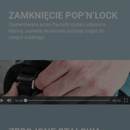
ZAMKNIĘCIE POP’N’LOCK
Opatentowana przez Pacsafe szybko odpinana
klamra, pozwala skutecznie przypiąć bagaż do
czegoś solidnego.