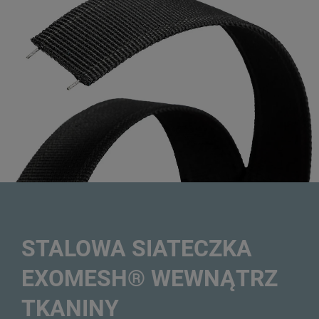
STALOWA SIATECZKA
EXOMESH® WEWNĄTRZ
TKANINY