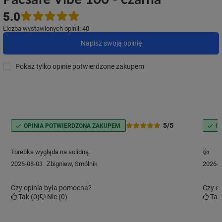
5.0
Liczba wystawionych opinii: 40
Napisz swoją opinię
Pokaż tylko opinie potwierdzone zakupem
5/5
OPINIA POTWIERDZONA ZAKUPEM
O
Torebka wygląda na solidną.
👍
2026-08-03
Zbigniew, Smólnik
2026-0
Czy opinia była pomocna?
Czy o
Tak
0
Nie
0
Ta