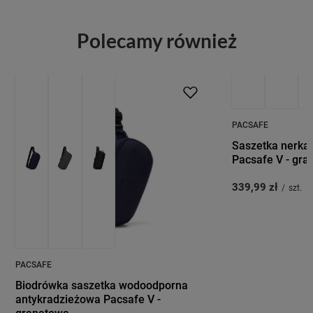
Polecamy również
PROMOCJA
PRZECENA
PACSAFE
Saszetka nerka
Pacsafe V - gr
339,99 zł
/
szt.
PACSAFE
Biodrówka saszetka wodoodporna
antykradzieżowa Pacsafe V -
granatowa