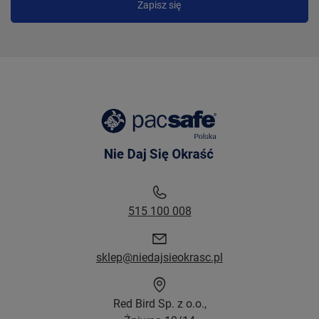
Zapisz się
515 100 008
sklep@niedajsieokrasc.pl
Red Bird Sp. z o.o.,