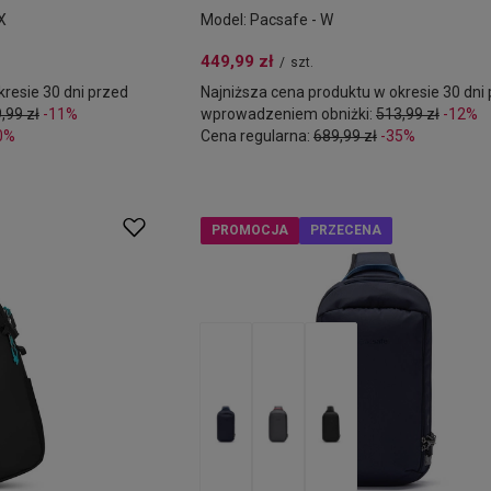
X
Model: Pacsafe - W
449,99 zł
/
szt.
resie 30 dni przed
Najniższa cena produktu w okresie 30 dni
,99 zł
-11%
wprowadzeniem obniżki:
513,99 zł
-12%
0%
Cena regularna:
689,99 zł
-35%
PROMOCJA
PRZECENA