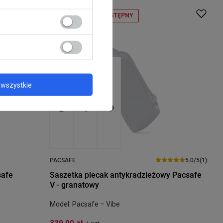
CHWILOWO NIEDOSTĘPNY
wszystkie
PACSAFE
5.0/5
(1)
safe
Saszetka plecak antykradzieżowy Pacsafe
V - granatowy
Model: Pacsafe – Vibe