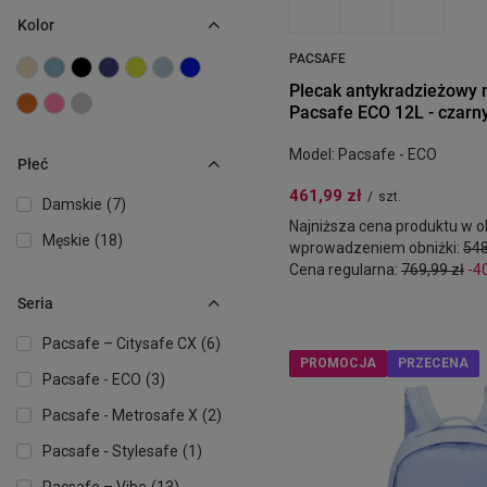
Kolor
PACSAFE
Plecak antykradzieżowy 
Pacsafe ECO 12L - czarny
Model: Pacsafe - ECO
Płeć
461,99 zł
/
szt.
Damskie
7
Najniższa cena produktu w ok
Męskie
18
wprowadzeniem obniżki:
548
Cena regularna:
769,99 zł
-4
Seria
Pacsafe – Citysafe CX
6
PROMOCJA
PRZECENA
Pacsafe - ECO
3
Pacsafe - Metrosafe X
2
Pacsafe - Stylesafe
1