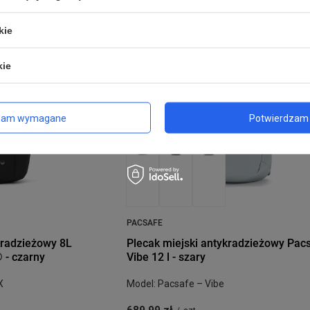
kie
kie
zam wymagane
Potwierdzam 
PACSAFE
kradzieżowy 8L
Plecak miejski antykradzieżowy Pac
 - czarny
Vibe 12 l - szary
X
Model: Pacsafe – Vibe