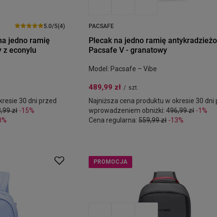
5.0/5
(4)
PACSAFE
na jedno ramię
Plecak na jedno ramię antykradzież
 z econylu
Pacsafe V - granatowy
Model: Pacsafe – Vibe
489,99 zł
/
szt.
resie 30 dni przed
Najniższa cena produktu w okresie 30 dni
,99 zł
-15%
wprowadzeniem obniżki:
496,99 zł
-1%
0%
Cena regularna:
559,99 zł
-13%
PROMOCJA