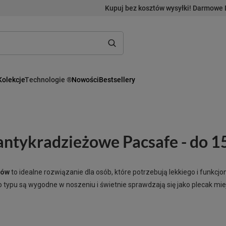
Kupuj bez kosztów wysyłki! Darmowe 
Kolekcje
Technologie ®
Nowości
Bestsellery
antykradzieżowe Pacsafe - do 15
rów
to idealne rozwiązanie dla osób, które potrzebują lekkiego i funkc
go typu są wygodne w noszeniu i świetnie sprawdzają się jako plecak mi