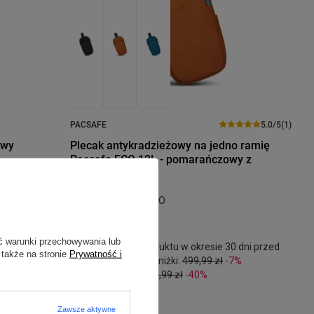
PACSAFE
5.0/5
(1)
owy
Plecak antykradzieżowy na jedno ramię
Pacsafe ECO 12L - pomarańczowy z
econylu
Model: Pacsafe - ECO
461,99 zł
/
szt.
 przed
ć warunki przechowywania lub
Najniższa cena produktu w okresie 30 dni przed
 także na stronie
Prywatność i
wprowadzeniem obniżki:
499,99 zł
-7%
Cena regularna:
769,99 zł
-40%
Zawsze aktywne