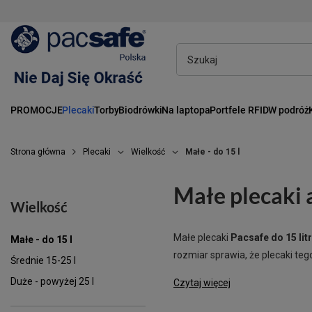
PROMOCJE
Plecaki
Torby
Biodrówki
Na laptopa
Portfele RFID
W podróż
Strona główna
Plecaki
Wielkość
Małe - do 15 l
Małe plecaki 
Wielkość
Małe plecaki
Pacsafe do 15 lit
Małe - do 15 l
rozmiar sprawia, że plecaki te
Średnie 15-25 l
Duże - powyżej 25 l
Czytaj więcej