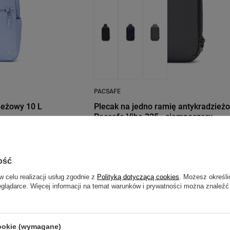
PACSAFE
ieżowy 10 L
Plecak na jedno ramię antykradzież
Pacsafe Vibe 325 - ciemnoszary
Model: Pacsafe – Vibe
391,99 zł
/
szt.
ość
resie 30 dni przed
Najniższa cena produktu w okresie 30 dni
w celu realizacji usług zgodnie z
Polityką dotyczącą cookies
. Możesz określi
,99 zł
-27%
wprowadzeniem obniżki:
490,99 zł
-20%
eglądarce. Więcej informacji na temat warunków i prywatności można znaleźć
Cena regularna:
559,99 zł
-30%
cookie (wymagane)