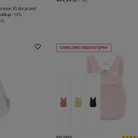
689,99 zł
/
szt.
resie 30 dni przed
,99 zł
-14%
6%
CHWILOWO NIEDOSTĘPNY
PACSAFE