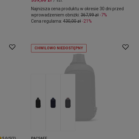
339,00 zł
/
szt.
Najniższa cena produktu w okresie 30 dni przed
wprowadzeniem obniżki:
367,99 zł
-7%
Cena regularna:
430,00 zł
-21%
CHWILOWO NIEDOSTĘPNY
5.0/5
(2)
PACSAFE