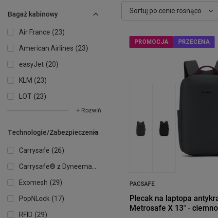
Zmień sortowanie
Sortuj po cenie rosnąco
Bagaż kabinowy
Air France
23
PROMOCJA
PRZECENA
American Airlines
23
easyJet
20
KLM
23
LOT
23
+ Rozwiń
Technologie/Zabezpieczenia
Carrysafe
26
Carrysafe® z Dyneema®
13
Exomesh
29
PACSAFE
Plecak na laptopa antyk
PopNLock
17
Metrosafe X 13" - ciemn
RFID
29