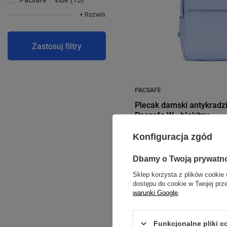
Pacsafe – Vibe
13
+ Rozwiń
Zastosuj filtry
PACSAFE
Plecak damski antykradz
Pacsafe W - błękitny
Model: Pacsafe - W
Konfiguracja zgód
499,99 zł
/
szt.
Dbamy o Twoją prywatn
Najniższa cena produktu w ok
Sklep korzysta z plików cookie 
wprowadzeniem obniżki:
689
dostępu do cookie w Twojej prz
warunki Google
.
Funkcjonalne pliki 