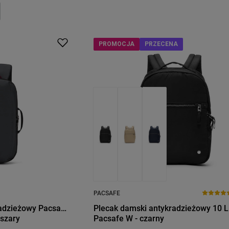
PROMOCJA
PRZECENA
PACSAFE
radzieżowy Pacsafe
Plecak damski antykradzieżowy 10 L
oszary
Pacsafe W - czarny