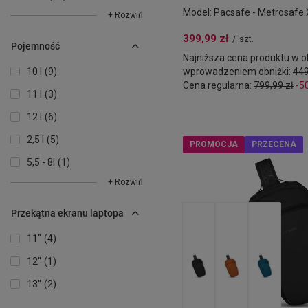
Model: Pacsafe - Metrosafe 
+ Rozwiń
399,99 zł
/
szt.
Pojemność
Najniższa cena produktu w ok
10 l
9
wprowadzeniem obniżki:
449
Cena regularna:
799,99 zł
-5
11 l
3
12 l
6
2,5 l
5
PROMOCJA
PRZECENA
5,5 - 8l
1
+ Rozwiń
Przekątna ekranu laptopa
11''
4
12''
1
13''
2