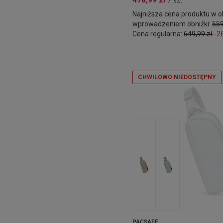
478,99 zł
/
szt.
Najniższa cena produktu w ok
wprowadzeniem obniżki:
559
Cena regularna:
649,99 zł
-2
CHWILOWO NIEDOSTĘPNY
PACSAFE