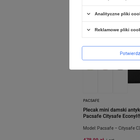
PROMOCJA
BESTSELLER
Analityczne pliki coo
Reklamowe pliki coo
Potwierd
PACSAFE
Plecak mini damski anty
Pacsafe Citysafe Econyl®
Model: Pacsafe – Citysafe C