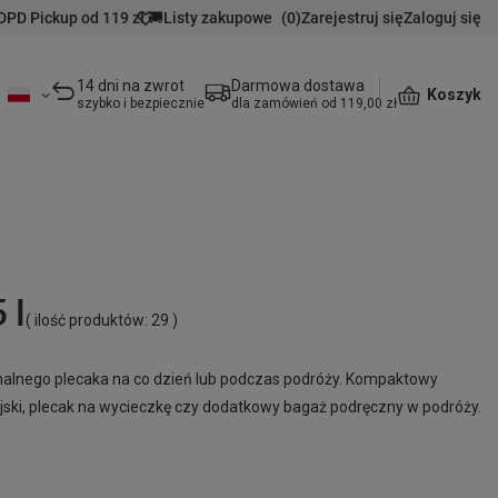
DPD Pickup od 119 zł 🚚
Listy zakupowe
(
0
)
Zarejestruj się
Zaloguj się
14 dni na zwrot
Darmowa dostawa
Koszyk
szybko i bezpiecznie
dla zamówień od 119,00 zł
 l
( ilość produktów:
29
)
jonalnego plecaka na co dzień lub podczas podróży. Kompaktowy
ejski, plecak na wycieczkę czy dodatkowy bagaż podręczny w podróży.