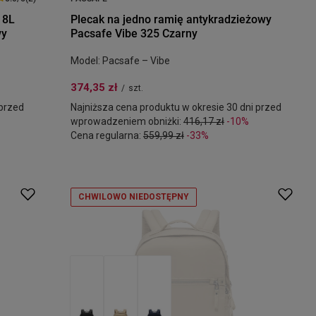
 8L
Plecak na jedno ramię antykradzieżowy
wy
Pacsafe Vibe 325 Czarny
Model: Pacsafe – Vibe
374,35 zł
/
szt.
 przed
Najniższa cena produktu w okresie 30 dni przed
wprowadzeniem obniżki:
416,17 zł
-10%
Cena regularna:
559,99 zł
-33%
CHWILOWO NIEDOSTĘPNY