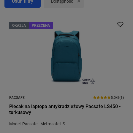
Usuń filtry
Usuń filtr
Dostępność
OKAZJA
PRZECENA
PACSAFE
5.0/5
(1)
Plecak na laptopa antykradzieżowy Pacsafe LS450 -
turkusowy
Model: Pacsafe - Metrosafe LS