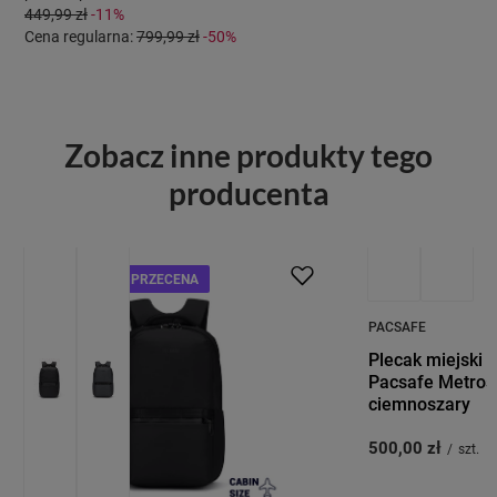
449,99 zł
-11%
Cena regularna:
799,99 zł
-50%
Zobacz inne produkty tego
producenta
PROMOCJA
PRZECENA
PRZECENA
PACSAFE
Plecak miejski 
Pacsafe Metrosa
ciemnoszary
500,00 zł
/
szt.