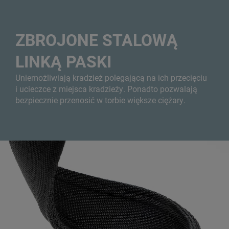
ZBROJONE STALOWĄ
LINKĄ PASKI
Uniemożliwiają kradzież polegającą na ich przecięciu
i ucieczce z miejsca kradzieży. Ponadto pozwalają
bezpiecznie przenosić w torbie większe ciężary.