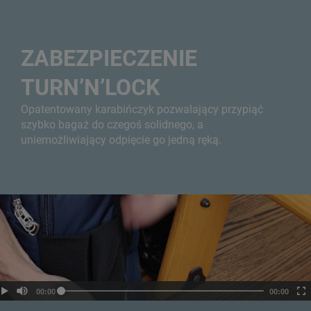
ZABEZPIECZENIE
TURN’N’LOCK
Opatentowany karabińczyk pozwalający przypiąć
szybko bagaż do czegoś solidnego, a
uniemożliwiający odpięcie go jedną ręką.