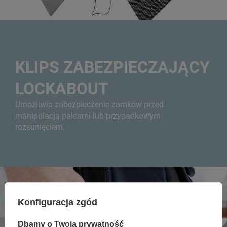
KLIPS ZABEZPIECZAJĄCY
LOCKABOUT
Umożliwia zabezpieczenie zamków przed
manipulacją palcami lub przypadkowym
rozsunięciem.
Konfiguracja zgód
Dbamy o Twoją prywatność