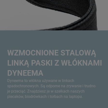
WZMOCNIONE STALOWĄ
LINKĄ PASKI Z WŁÓKNAMI
DYNEEMA
Dyneema to włókna używane w linkach
spadochronowych. Są odporne na zrywanie i trudno
je przeciąć. Znajdziesz je w szelkach naszych
plecaków, biodrówkach i torbach na laptopa.