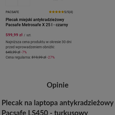
PACSAFE
5/5
(4)
Plecak miejski antykradzieżowy
Pacsafe Metrosafe X 25 l - czarny
599,99 zł
/
szt.
Najniższa cena produktu w okresie 30 dni
przed wprowadzeniem obniżki:
649,99 zł
-7%
Cena regularna:
819,99 zł
-27%
Opinie
Plecak na laptopa antykradzieżowy
Pacsafe LS450 - turkusowy