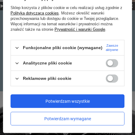
Sklep korzysta z plików cookie w celu realizacji usług zgodnie z
Polityką dotyczącą cookies
. Możesz określić warunki
przechowywania lub dostępu do cookie w Twojej przeglądarce.
Więcej informacji na temat warunków i prywatności można
znaleźć także na stronie
Prywatność i warunki Google
.
ZABEZPIECZENIE PRZED
Zawsze
KRADZIEŻĄ ZIP CLIP
Funkcjonalne pliki cookie (wymagane)
aktywne
Zabezpieczenie przed próbami manipulacji przy
Analityczne pliki cookie
zamku lub samoczynnym rozsunięciem się zapięcia.
Reklamowe pliki cookie
Potwierdzam wszystkie
Potwierdzam wymagane