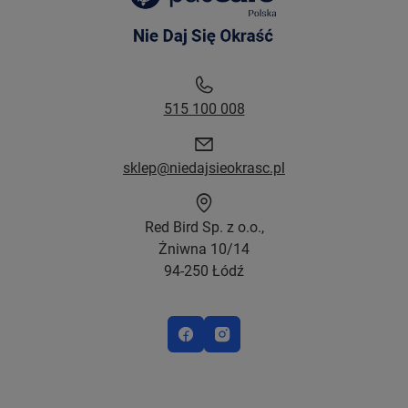
515 100 008
sklep@niedajsieokrasc.pl
Red Bird Sp. z o.o.,
Żniwna 10/14
94-250 Łódź