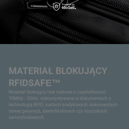
MATERIAŁ BLOKUJĄCY
RFIDSAFE™
Materiał blokujący fale radiowe o częstotliwości
10MHz - 3GHz. wykorzystywane w dokumentach z
technologią RFID, kartach kredytowych, dokumentach
nowej generacji, identyfikatorach czy kluczykach
samochodowych.