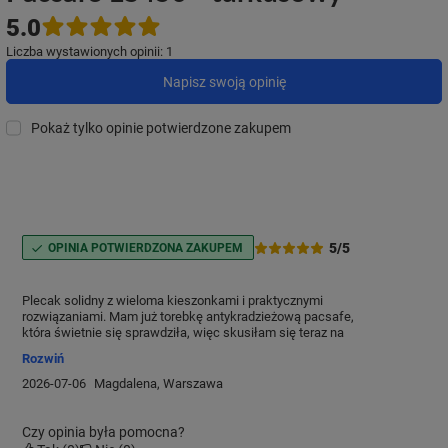
5.0
Liczba wystawionych opinii: 1
Napisz swoją opinię
Pokaż tylko opinie potwierdzone zakupem
5/5
OPINIA POTWIERDZONA ZAKUPEM
Plecak solidny z wieloma kieszonkami i praktycznymi
rozwiązaniami. Mam już torebkę antykradzieżową pacsafe,
która świetnie się sprawdziła, więc skusiłam się teraz na
plecak. Myślę, że fajny na wycieczki, citybreak. Przede
Rozwiń
wszystkim bezpieczny dla naszych dokumentów i
pieniędzy.
2026-07-06
Magdalena, Warszawa
Czy opinia była pomocna?