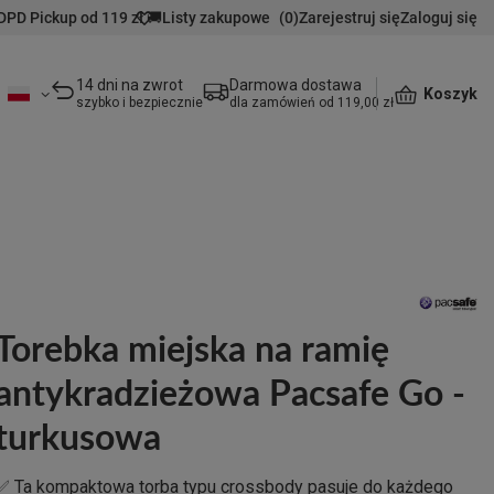
DPD Pickup od 119 zł 🚚
Listy zakupowe
(
0
)
Zarejestruj się
Zaloguj się
14 dni na zwrot
Darmowa dostawa
Koszyk
szybko i bezpiecznie
dla zamówień od 119,00 zł
Torebka miejska na ramię
antykradzieżowa Pacsafe Go -
turkusowa
✅ Ta kompaktowa torba typu crossbody pasuje do każdego