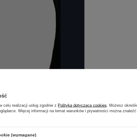
ość
w celu realizacji usług zgodnie z
Polityką dotyczącą cookies
. Możesz określi
eglądarce. Więcej informacji na temat warunków i prywatności można znaleźć
cookie (wymagane)