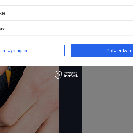
kie
kie
zam wymagane
Potwierdzam 