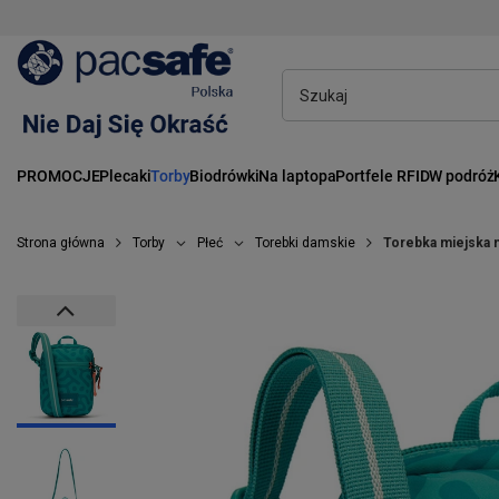
PROMOCJE
Plecaki
Torby
Biodrówki
Na laptopa
Portfele RFID
W podróż
Strona główna
Torby
Płeć
Torebki damskie
Torebka miejska n