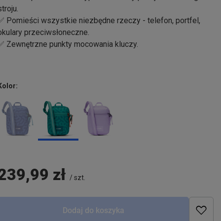
stroju.
✅ Pomieści wszystkie niezbędne rzeczy - telefon, portfel,
okulary przeciwsłoneczne.
✅ Zewnętrzne punkty mocowania kluczy.
Kolor
239,99 zł
/
szt.
Dodaj do koszyka