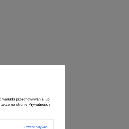
ć warunki przechowywania lub
 także na stronie
Prywatność i
Zawsze aktywne