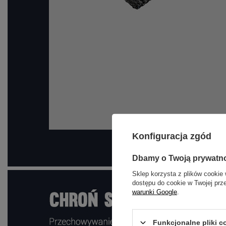
Konfiguracja zgód
Dbamy o Twoją prywatn
Sklep korzysta z plików cookie 
dostępu do cookie w Twojej prz
warunki Google
.
Funkcjonalne pliki 