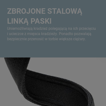
ZBROJONE STALOWĄ
LINKĄ PASKI
Uniemożliwiają kradzież polegającą na ich przecięciu
i ucieczce z miejsca kradzieży. Ponadto pozwalają
bezpiecznie przenosić w torbie większe ciężary.