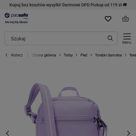
Kupuj bez kosztów wysyłki! Darmowe DPD Pickup od 119 zł 🚚
Menu
Strona główna
Torby
Płeć
Torebki damskie
Tor
Wstecz