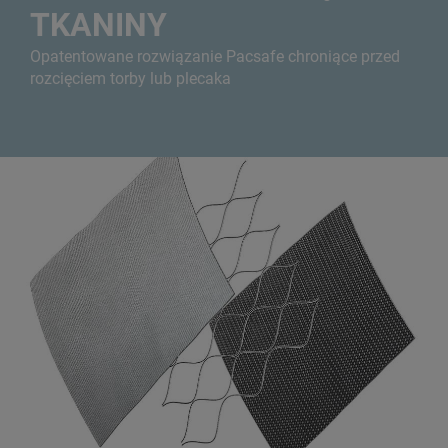
TKANINY
Opatentowane rozwiązanie Pacsafe chroniące przed
rozcięciem torby lub plecaka