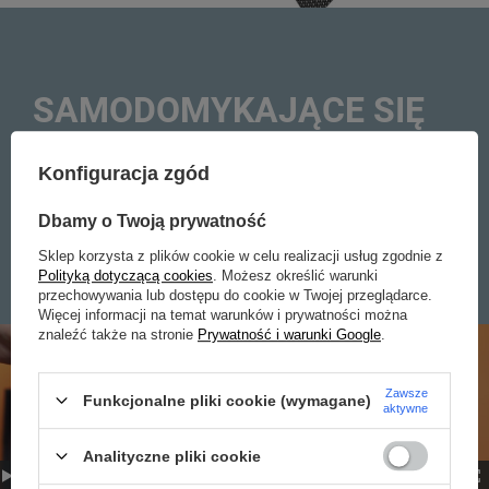
SAMODOMYKAJĄCE SIĘ
ZAMKI BŁYSKAWICZNE
Konfiguracja zgód
Dopnij zamek do samego końca, a sam się nie
rozsunie. Do otwarcia potrzebne obie ręce. Szybki i
Dbamy o Twoją prywatność
łatwy sposób przeciwko kieszonkowcom.
Sklep korzysta z plików cookie w celu realizacji usług zgodnie z
Polityką dotyczącą cookies
. Możesz określić warunki
przechowywania lub dostępu do cookie w Twojej przeglądarce.
Więcej informacji na temat warunków i prywatności można
znaleźć także na stronie
Prywatność i warunki Google
.
Zawsze
Funkcjonalne pliki cookie (wymagane)
aktywne
Analityczne pliki cookie