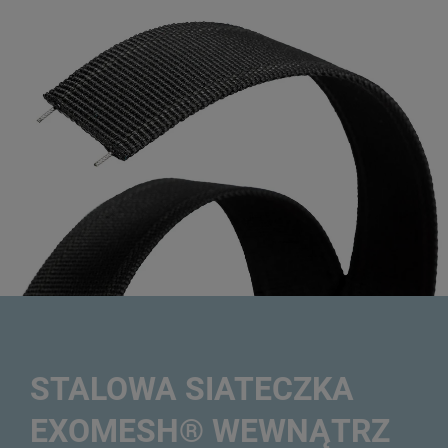
STALOWA SIATECZKA
EXOMESH® WEWNĄTRZ