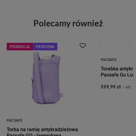
Polecamy również
PROMOCJA
PRZECENA
PACSAFE
Torebka antykr
Pacsafe Go Lun
259,99 zł
/
szt.
PACSAFE
Torba na ramię antykradzieżowa
Pacsafe GO - lawendowa