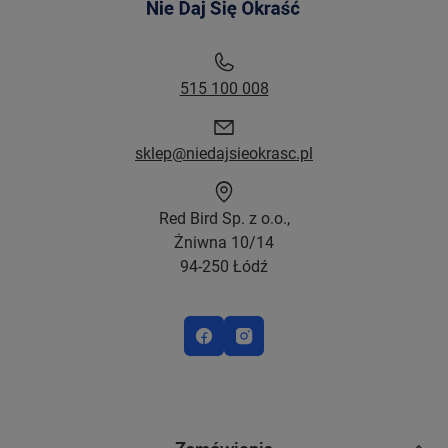
515 100 008
sklep@niedajsieokrasc.pl
Red Bird Sp. z o.o.,
Żniwna 10/14
94-250 Łódź
Zamówienia