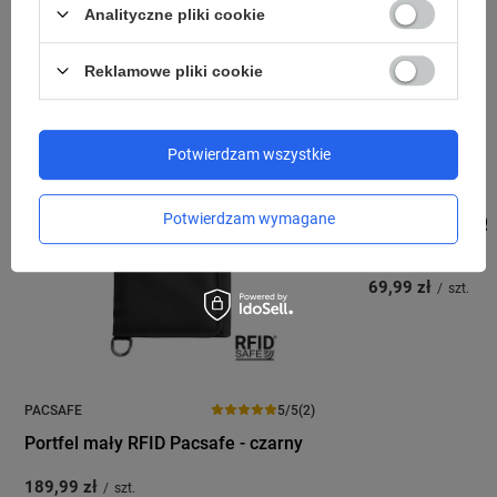
Analityczne pliki cookie
Polecamy również
Reklamowe pliki cookie
Potwierdzam wszystkie
PACSAFE
Potwierdzam wymagane
Łańcuszek anty
portfela Wallet 
69,99 zł
/
szt.
PACSAFE
5/5
(2)
Portfel mały RFID Pacsafe - czarny
189,99 zł
/
szt.