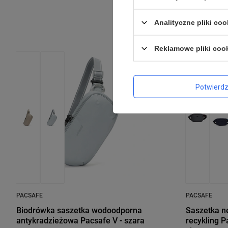
Analityczne pliki coo
Reklamowe pliki coo
Potwierd
PACSAFE
PACSAFE
Biodrówka saszetka wodoodporna
Saszetka n
antykradzieżowa Pacsafe V - szara
recykling P