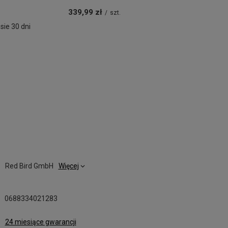
339,99 zł
/
szt.
sie 30 dni
Red Bird GmbH
Więcej
0688334021283
24 miesiące gwarancji