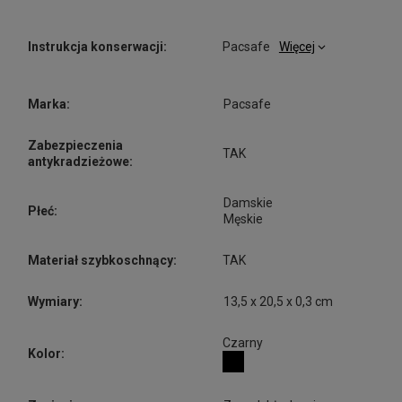
Instrukcja konserwacji:
Pacsafe
Więcej
Marka:
Pacsafe
Zabezpieczenia
TAK
antykradzieżowe:
Damskie
Płeć:
Męskie
Materiał szybkoschnący:
TAK
Wymiary:
13,5 x 20,5 x 0,3 cm
Czarny
Kolor: