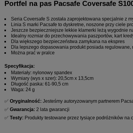
Portfel na pas Pacsafe Coversafe S100
Seria Coversafe S została zaprojektowana specjalnie z myśl
Linia S marki Pacsafe to dyskretne, noszone przy ciele p
Jeszcze bezpieczniejsze lekkie klamerki leżą wygodnie n
Idealny rozmiar do przechowywania paszportów, kart kred
Dla większego bezpieczeństwa zamykana na ekspres
Dla lepszego dopasowania produkt posiada regulowane, m
Można prać w pralce
Specyfikacja:
Materiały: nylonowy spandex
Wymiary (wys x szer): 20,5cm x 13,5cm
Długość paska: 61-90,5 cm
Waga: 24 g
✅ 
Oryginalność:
 Jesteśmy autoryzowanym partnerem Pacsa
✅ 
Gwarancja:
 2 lata gwarancji 
✅ 
Testy:
 Produkty testowane przez tysiące podróżników na 