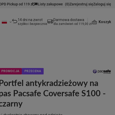
DPD Pickup od 119 zł 🚚
Listy zakupowe
(
0
)
Zarejestruj się
Zaloguj się
14 dni na zwrot
Darmowa dostawa
Koszyk
szybko i bezpiecznie
dla zamówień od 119,00 zł
PROMOCJA
PRZECENA
Portfel antykradzieżowy na
pas Pacsafe Coversafe S100 -
czarny