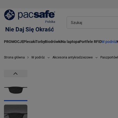
PROMOCJE
Plecaki
Torby
Biodrówki
Na laptopa
Portfele RFID
W podróż
Strona główna
W podróż
Akcesoria antykradzieżowe
Paszportów