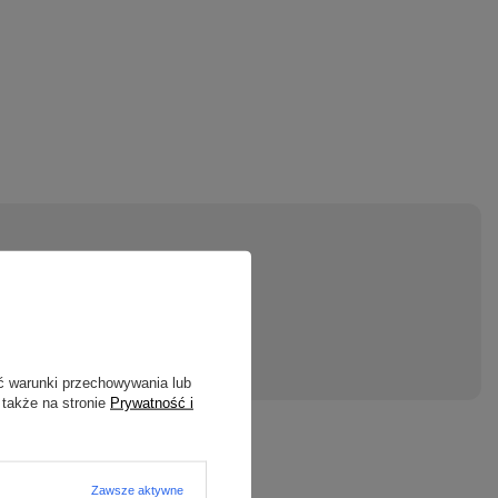
macji.
ć warunki przechowywania lub
 także na stronie
Prywatność i
Zawsze aktywne