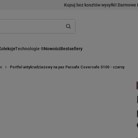
Kupuj bez kosztów wysyłki! Darmowe 
Kolekcje
Technologie ®
Nowości
Bestsellery
ki
Portfel antykradzieżowy na pas Pacsafe Coversafe S100 - czarny