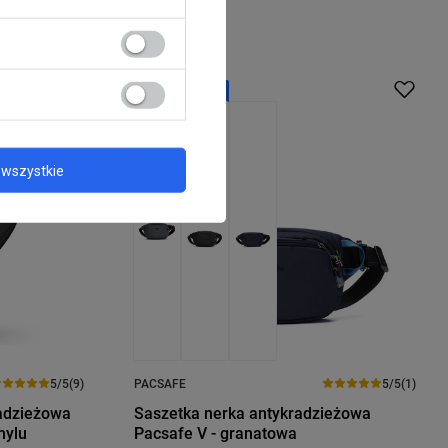
BESTSELLER
wszystkie
5/5
(9)
PACSAFE
5/5
(1)
adzieżowa
Saszetka nerka antykradzieżowa
nylu
Pacsafe V - granatowa