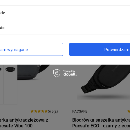
Polecamy również
kie
PROMOCJA
BESTSELLER
kie
zam wymagane
Potwierdzam 
5/5
(2)
PACSAFE
erka antykradzieżowa z
Biodrówka saszetka antykr
acsafe Vibe 100 -
Pacsafe ECO - czarny z eco