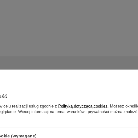
24 miesiące gwarancji
ncja 24 miesiące od dnia zakupu. Wymagany dowód zakupu do rekla
ość
w celu realizacji usług zgodnie z
Polityką dotyczącą cookies
. Możesz określi
eglądarce. Więcej informacji na temat warunków i prywatności można znaleźć
cookie (wymagane)