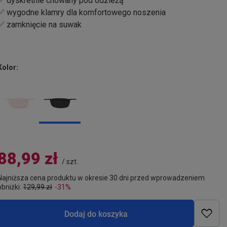
✅ dyskretnie chowany pod odzieżą
✅ wygodne klamry dla komfortowego noszenia
✅ zamknięcie na suwak
Kolor
88,99 zł
/
szt.
Najniższa cena produktu w okresie 30 dni przed wprowadzeniem
obniżki:
129,99 zł
-31%
Dodaj do koszyka