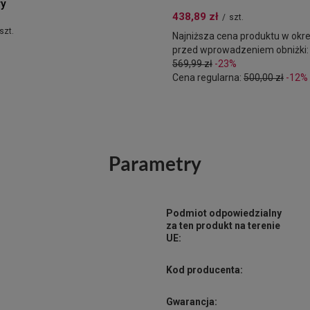
ry
438,89 zł
/
szt.
szt.
Najniższa cena produktu w okre
przed wprowadzeniem obniżki:
569,99 zł
-23%
Cena regularna:
500,00 zł
-12%
Parametry
Podmiot odpowiedzialny
za ten produkt na terenie
UE:
Kod producenta:
Gwarancja: