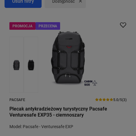
Usuń filtry
Usuń filtr
Dostępność
PROMOCJA
PRZECENA
PACSAFE
5.0/5
(3)
Plecak antykradzieżowy turystyczny Pacsafe
Venturesafe EXP35 - ciemnoszary
Model: Pacsafe - Venturesafe EXP