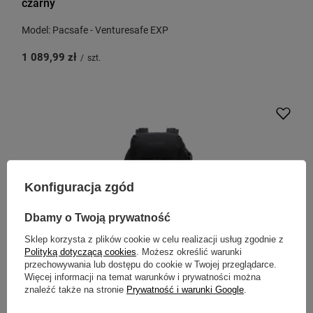
czarny
Model: Pacsafe - Venturesafe EXP
1 089,99 zł
/
szt.
Konfiguracja zgód
Dbamy o Twoją prywatność
Sklep korzysta z plików cookie w celu realizacji usług zgodnie z
Polityką dotyczącą cookies
. Możesz określić warunki
przechowywania lub dostępu do cookie w Twojej przeglądarce.
Więcej informacji na temat warunków i prywatności można
PACSAFE
znaleźć także na stronie
Prywatność i warunki Google
.
Plecak antykradzieżowy turystyczny Pacsafe