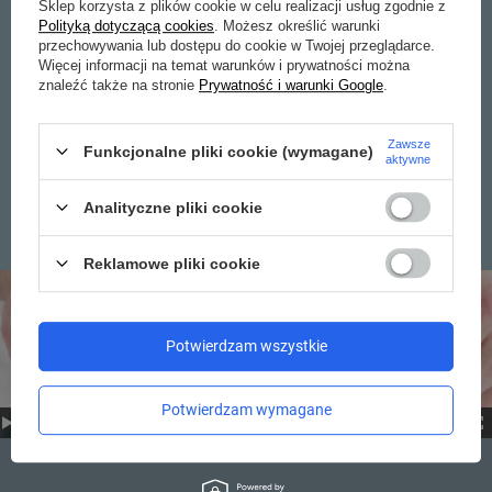
Sklep korzysta z plików cookie w celu realizacji usług zgodnie z
ZABEZPIECZENIE
Polityką dotyczącą cookies
. Możesz określić warunki
przechowywania lub dostępu do cookie w Twojej przeglądarce.
ROOBAR™ SPORT
Więcej informacji na temat warunków i prywatności można
znaleźć także na stronie
Prywatność i warunki Google
.
Lekkie zabezpieczenia zamka chroniące przed próbą
manipulacji palcami. Łączy się z możliwością
Zawsze
Funkcjonalne pliki cookie (wymagane)
zamknięcia na kłódkę bagażową. (sprawdzić czy na
aktywne
kłódkę)
Analityczne pliki cookie
Reklamowe pliki cookie
Potwierdzam wszystkie
Potwierdzam wymagane