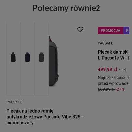
Polecamy również
PROMOCJA
PROMOCJA
PR
PACSAFE
Plecak damski 
L Pacsafe W - b
499,99 zł
/
szt.
Najniższa cena pro
przed wprowadzeni
689,99 zł
-27%
PACSAFE
Plecak na jedno ramię
antykradzieżowy Pacsafe Vibe 325 -
ciemnoszary