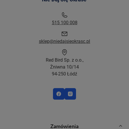
515 100 008
sklep@niedajsieokrasc.pl
Red Bird Sp. z o.o.,
Żniwna 10/14
94-250 Łódź
Zamówienia