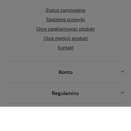
Status zamówienia
Śledzenie przesyłki
Chcę zareklamować produkt
Chcę zwrócić produkt
Kontakt
Konto
Regulaminy
Najpopularniejsze kategorie