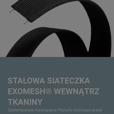
STALOWA SIATECZKA
EXOMESH® WEWNĄTRZ
TKANINY
Opatentowane rozwiązanie Pacsafe chroniące przed