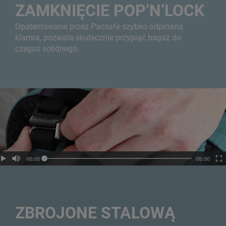
ZAMKNIĘCIE POP’N’LOCK
Opatentowana przez Pacsafe szybko odpinana
klamra, pozwala skutecznie przypiąć bagaż do
czegoś solidnego.
ZBROJONE STALOWĄ