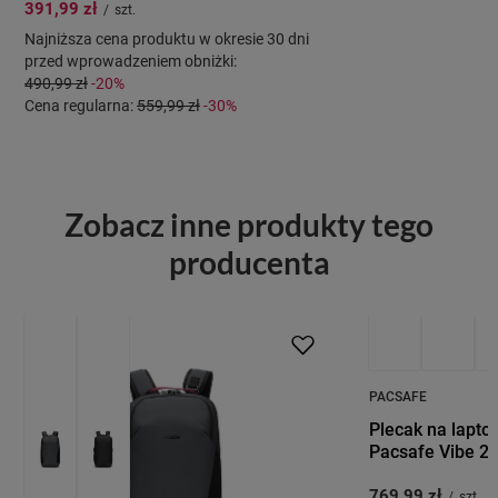
391,99 zł
/
szt.
Najniższa cena produktu w okresie 30 dni
przed wprowadzeniem obniżki:
490,99 zł
-20%
Cena regularna:
559,99 zł
-30%
Zobacz inne produkty tego
producenta
PACSAFE
Plecak na lapto
Pacsafe Vibe 2
769,99 zł
/
szt.