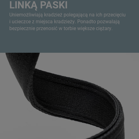
LINKĄ PASKI
Uniemożliwiają kradzież polegającą na ich przecięciu
i ucieczce z miejsca kradzieży. Ponadto pozwalają
bezpiecznie przenosić w torbie większe ciężary.