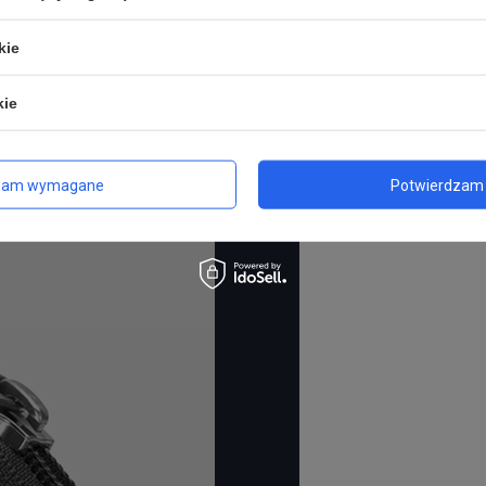
kie
kie
zam wymagane
Potwierdzam 