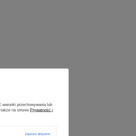
ć warunki przechowywania lub
 także na stronie
Prywatność i
Zawsze aktywne