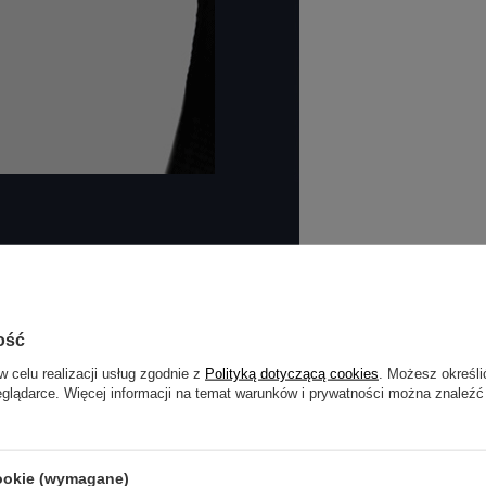
ość
w celu realizacji usług zgodnie z
Polityką dotyczącą cookies
. Możesz określi
eglądarce. Więcej informacji na temat warunków i prywatności można znaleźć
cookie (wymagane)