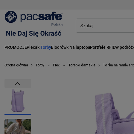
PROMOCJE
Plecaki
Torby
Biodrówki
Na laptopa
Portfele RFID
W podróż
Strona główna
Torby
Płeć
Torebki damskie
Torba na ramię a