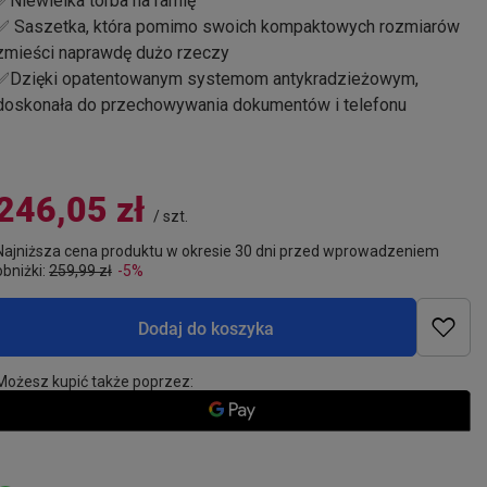
✅Niewielka torba na ramię
✅ Saszetka, która pomimo swoich kompaktowych rozmiarów
zmieści naprawdę dużo rzeczy
✅Dzięki opatentowanym systemom antykradzieżowym,
doskonała do przechowywania dokumentów i telefonu
246,05 zł
/
szt.
Najniższa cena produktu w okresie 30 dni przed wprowadzeniem
obniżki:
259,99 zł
-5%
Dodaj do koszyka
Możesz kupić także poprzez: