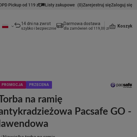
DPD Pickup od 119 zł 🚚
Listy zakupowe
(
0
)
Zarejestruj się
Zaloguj się
14 dni na zwrot
Darmowa dostawa
Koszyk
szybko i bezpiecznie
dla zamówień od 119,00 zł
PROMOCJA
PRZECENA
Torba na ramię
antykradzieżowa Pacsafe GO -
lawendowa