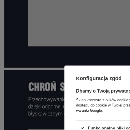
Konfiguracja zgód
Dbamy o Twoją prywatn
Sklep korzysta z plików cookie 
dostępu do cookie w Twojej prz
warunki Google
.
Funkcjonalne pliki 