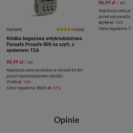
56,99 zł
/
szt.
Najniższa cena pro
przed wprowadzeni
63,99 zł
-10%
Cena regularna:
79
PACSAFE
5/5
(4)
Kłódka bagażowa antykradzieżowa
Pacsafe Prosafe 800 na szyfr, z
systemem TSA
58,99 zł
/
szt.
Najniższa cena produktu w okresie 30 dni
przed wprowadzeniem obniżki:
71,99 zł
-18%
Cena regularna:
85,01 zł
-31%
Opinie