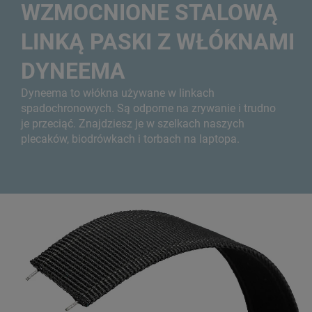
WZMOCNIONE STALOWĄ
LINKĄ PASKI Z WŁÓKNAMI
DYNEEMA
Dyneema to włókna używane w linkach
spadochronowych. Są odporne na zrywanie i trudno
je przeciąć. Znajdziesz je w szelkach naszych
plecaków, biodrówkach i torbach na laptopa.