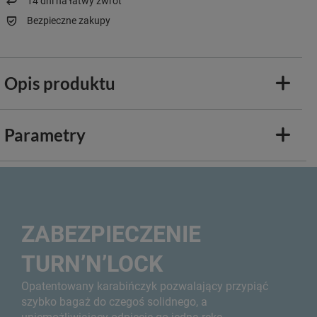
14
dni na łatwy zwrot
Bezpieczne zakupy
Opis produktu
Parametry
ZABEZPIECZENIE
TURN’N’LOCK
Opatentowany karabińczyk pozwalający przypiąć
szybko bagaż do czegoś solidnego, a
uniemożliwiający odpięcie go jedną ręką.