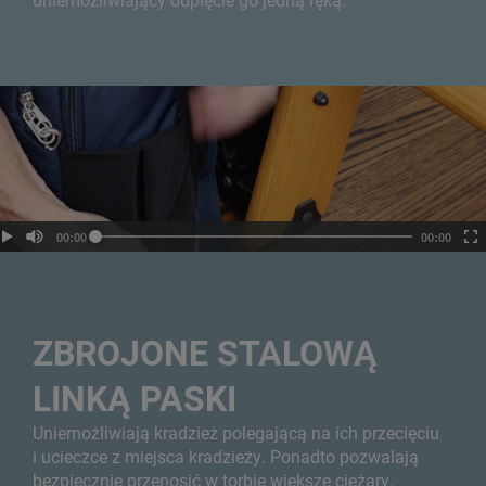
ZBROJONE STALOWĄ
LINKĄ PASKI
Uniemożliwiają kradzież polegającą na ich przecięciu
i ucieczce z miejsca kradzieży. Ponadto pozwalają
bezpiecznie przenosić w torbie większe ciężary.