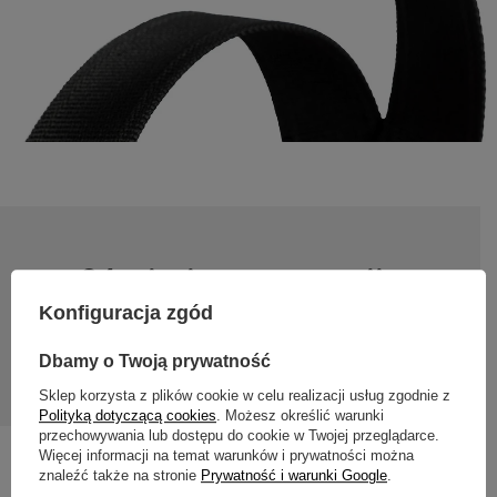
24 miesiące gwarancji
Konfiguracja zgód
Gwarancja 24 miesiące od dnia zakupu. Wymagany dowód
zakupu do reklamacji.
Dbamy o Twoją prywatność
Sklep korzysta z plików cookie w celu realizacji usług zgodnie z
Polityką dotyczącą cookies
. Możesz określić warunki
przechowywania lub dostępu do cookie w Twojej przeglądarce.
Więcej informacji na temat warunków i prywatności można
znaleźć także na stronie
Prywatność i warunki Google
.