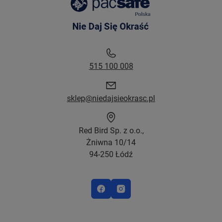
515 100 008
sklep@niedajsieokrasc.pl
Red Bird Sp. z o.o.,
Żniwna 10/14
94-250 Łódź