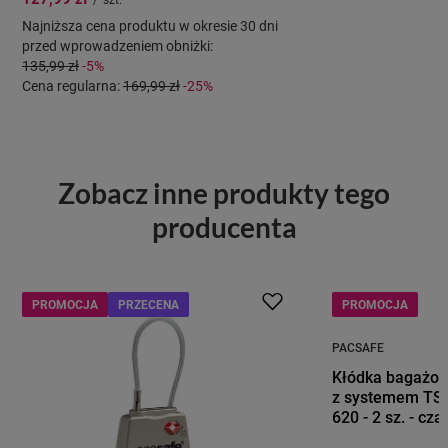
Najniższa cena produktu w okresie 30 dni
przed wprowadzeniem obniżki:
135,99 zł
-5%
Cena regularna:
169,99 zł
-25%
Zobacz inne produkty tego
producenta
PROMOCJA
PRZECENA
PROMOCJA
PACSAFE
Kłódka bagażow
z systemem TSA
620 - 2 sz. - cza