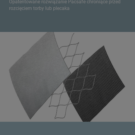
Opatentowane rozwiązanie Pacsafe chroniące przed
rozcięciem torby lub plecaka