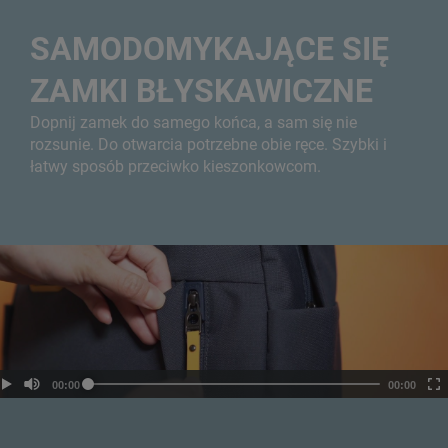
SAMODOMYKAJĄCE SIĘ
ZAMKI BŁYSKAWICZNE
Dopnij zamek do samego końca, a sam się nie
rozsunie. Do otwarcia potrzebne obie ręce. Szybki i
łatwy sposób przeciwko kieszonkowcom.