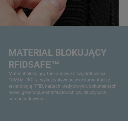
MATERIAŁ BLOKUJĄCY
RFIDSAFE™
Materiał blokujący fale radiowe o częstotliwości
10MHz - 3GHz. wykorzystywane w dokumentach z
technologią RFID, kartach kredytowych, dokumentach
nowej generacji, identyfikatorach czy kluczykach
samochodowych.