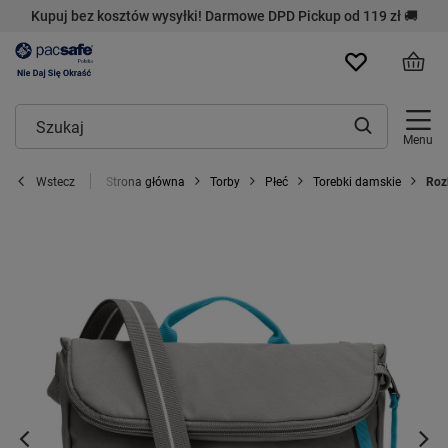
Kupuj bez kosztów wysyłki! Darmowe DPD Pickup od 119 zł 🚚
Menu
Strona główna
Torby
Płeć
Torebki damskie
Roz
Wstecz