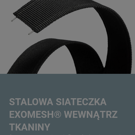
STALOWA SIATECZKA
EXOMESH® WEWNĄTRZ
TKANINY