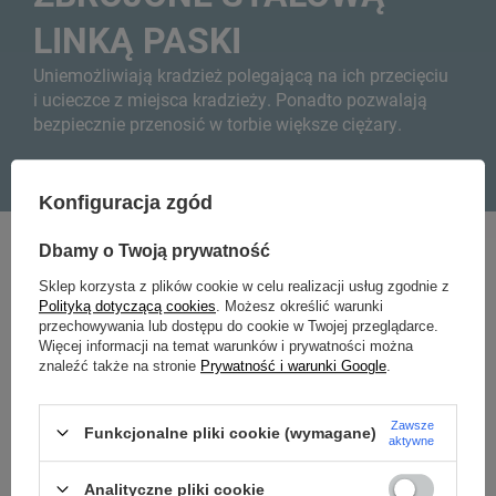
LINKĄ PASKI
Uniemożliwiają kradzież polegającą na ich przecięciu
i ucieczce z miejsca kradzieży. Ponadto pozwalają
bezpiecznie przenosić w torbie większe ciężary.
Konfiguracja zgód
Dbamy o Twoją prywatność
Sklep korzysta z plików cookie w celu realizacji usług zgodnie z
Polityką dotyczącą cookies
. Możesz określić warunki
przechowywania lub dostępu do cookie w Twojej przeglądarce.
Więcej informacji na temat warunków i prywatności można
znaleźć także na stronie
Prywatność i warunki Google
.
Zawsze
Funkcjonalne pliki cookie (wymagane)
aktywne
Analityczne pliki cookie