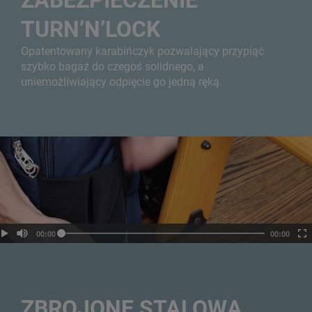
TURN’N’LOCK
Opatentowany karabińczyk pozwalający przypiąć
szybko bagaż do czegoś solidnego, a
uniemożliwiający odpięcie go jedną ręką.
ZBROJONE STALOWĄ