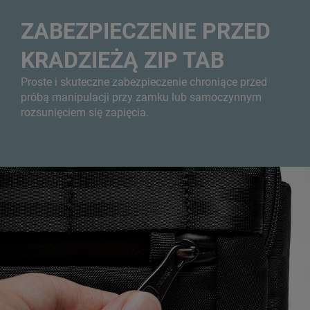
ZABEZPIECZENIE PRZED
KRADZIEŻĄ ZIP TAB
Proste i skuteczne zabezpieczenie chroniące przed
próbą manipulacji przy zamku lub samoczynnym
rozsunięciem się zapięcia.