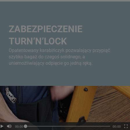
ZABEZPIECZENIE
TURN’N’LOCK
Opatentowany karabińczyk pozwalający przypiąć
szybko bagaż do czegoś solidnego, a
uniemożliwiający odpięcie go jedną ręką.