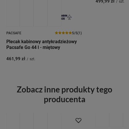
499,99 zł
/
szt.
PACSAFE
5/5
(1)
Plecak kabinowy antykradzieżowy
Pacsafe Go 44 l - miętowy
461,99 zł
/
szt.
Zobacz inne produkty tego
producenta
PROMOCJA
PRZECENA