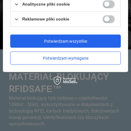
Analityczne pliki cookie
Reklamowe pliki cookie
Potwierdzam wszystkie
Potwierdzam wymagane
MATERIAŁ BLOKUJĄCY
RFIDSAFE™
Materiał blokujący fale radiowe o częstotliwości
10MHz - 3GHz. wykorzystywane w dokumentach z
technologią RFID, kartach kredytowych, dokumentach
nowej generacji, identyfikatorach czy kluczykach
samochodowych.