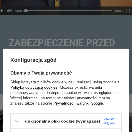
ZABEZPIECZENIE PRZED
KRADZIEŻĄ ZIP CLIP
Konfiguracja zgód
Zabezpieczenie przed próbami manipulacji przy
zamku lub samoczynnym rozsunięciem się zapięcia.
Dbamy o Twoją prywatność
Sklep korzysta z plików cookie w celu realizacji usług zgodnie z
Polityką dotyczącą cookies
. Możesz określić warunki
przechowywania lub dostępu do cookie w Twojej przeglądarce.
Więcej informacji na temat warunków i prywatności można
znaleźć także na stronie
Prywatność i warunki Google
.
Zawsze
Funkcjonalne pliki cookie (wymagane)
aktywne