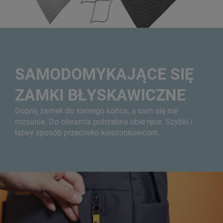
SAMODOMYKAJĄCE SIĘ
ZAMKI BŁYSKAWICZNE
Dopnij zamek do samego końca, a sam się nie
rozsunie. Do otwarcia potrzebne obie ręce. Szybki i
łatwy sposób przeciwko kieszonkowcom.