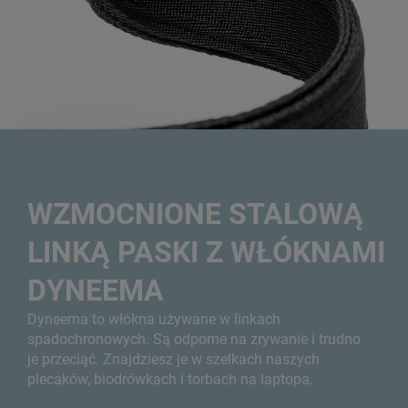
WZMOCNIONE STALOWĄ
LINKĄ PASKI Z WŁÓKNAMI
DYNEEMA
Dyneema to włókna używane w linkach
spadochronowych. Są odporne na zrywanie i trudno
je przeciąć. Znajdziesz je w szelkach naszych
plecaków, biodrówkach i torbach na laptopa.