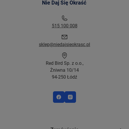
515 100 008
sklep@niedajsieokrasc.pl
Red Bird Sp. z o.o.,
Żniwna 10/14
94-250 Łódź