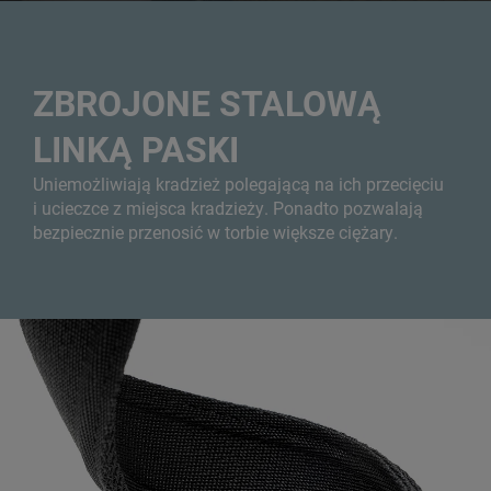
ZBROJONE STALOWĄ
LINKĄ PASKI
Uniemożliwiają kradzież polegającą na ich przecięciu
i ucieczce z miejsca kradzieży. Ponadto pozwalają
bezpiecznie przenosić w torbie większe ciężary.