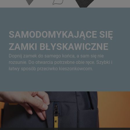
SAMODOMYKAJĄCE SIĘ
ZAMKI BŁYSKAWICZNE
Dopnij zamek do samego końca, a sam się nie
rozsunie. Do otwarcia potrzebne obie ręce. Szybki i
łatwy sposób przeciwko kieszonkowcom.