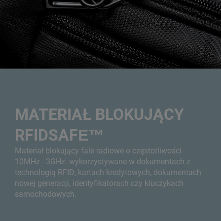
MATERIAŁ BLOKUJĄCY
RFIDSAFE™
Materiał blokujący fale radiowe o częstotliwości
10MHz - 3GHz. wykorzystywane w dokumentach z
technologią RFID, kartach kredytowych, dokumentach
nowej generacji, identyfikatorach czy kluczykach
samochodowych.