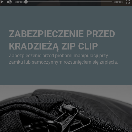
ZABEZPIECZENIE PRZED
KRADZIEŻĄ ZIP CLIP
Zabezpieczenie przed próbami manipulacji przy
zamku lub samoczynnym rozsunięciem się zapięcia.