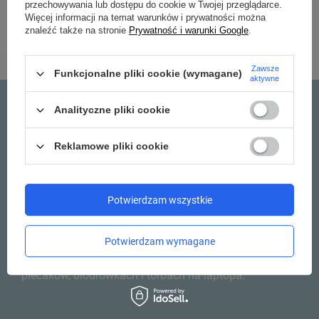
przechowywania lub dostępu do cookie w Twojej przeglądarce.
Więcej informacji na temat warunków i prywatności można
znaleźć także na stronie
Prywatność i warunki Google
.
Zawsze
Funkcjonalne pliki cookie (wymagane)
aktywne
Analityczne pliki cookie
WZMOCNIONE STALOWĄ
Reklamowe pliki cookie
LINKĄ PASKI Z WŁÓKNAMI
DYNEEMA
Potwierdzam wszystkie
Dyneema to włókna używane w linkach
Potwierdzam wymagane
spadochronowych. Są odporne na zrywanie i trudno
je przeciąć. Znajdziesz je w szelkach naszych
plecaków, biodrówkach i torbach na laptopa.