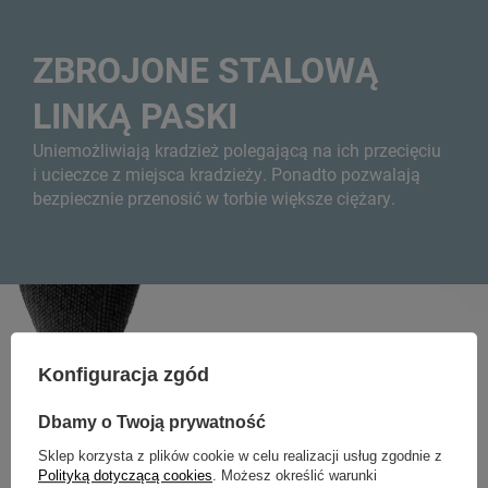
ZBROJONE STALOWĄ
LINKĄ PASKI
Uniemożliwiają kradzież polegającą na ich przecięciu
i ucieczce z miejsca kradzieży. Ponadto pozwalają
bezpiecznie przenosić w torbie większe ciężary.
Konfiguracja zgód
Dbamy o Twoją prywatność
Sklep korzysta z plików cookie w celu realizacji usług zgodnie z
Polityką dotyczącą cookies
. Możesz określić warunki