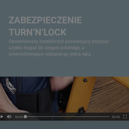
ZABEZPIECZENIE
TURN’N’LOCK
Opatentowany karabińczyk pozwalający przypiąć
szybko bagaż do czegoś solidnego, a
uniemożliwiający odpięcie go jedną ręką.