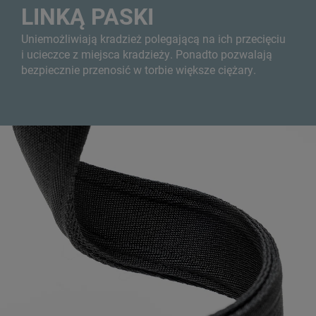
LINKĄ PASKI
Uniemożliwiają kradzież polegającą na ich przecięciu
i ucieczce z miejsca kradzieży. Ponadto pozwalają
bezpiecznie przenosić w torbie większe ciężary.