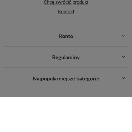
Chcę zwrócić produkt
Kontakt
Konto
Regulaminy
Najpopularniejsze kategorie
Kategorie
W sklepie prezentujemy ceny brutto (z VAT).