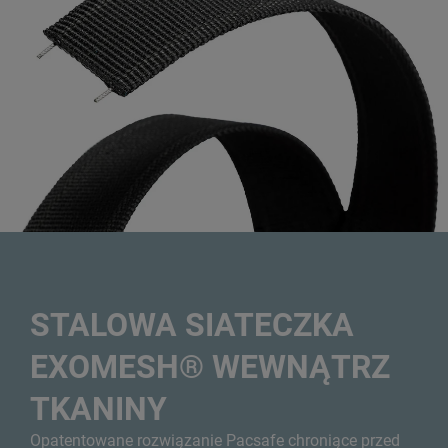
STALOWA SIATECZKA
EXOMESH® WEWNĄTRZ
TKANINY
Opatentowane rozwiązanie Pacsafe chroniące przed