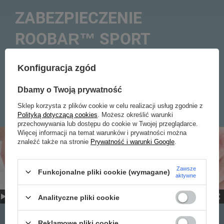
ZABEZPIECZENIE
ROOBAR™ SPORT
Lekkie zabezpieczenia zamka chroniące przed próbą
manipulacji palcami. Łączy się z możliwością
Konfiguracja zgód
zamknięcia na kłódkę bagażową. (sprawdzić czy na
kłódkę)
Dbamy o Twoją prywatność
Sklep korzysta z plików cookie w celu realizacji usług zgodnie z
Polityką dotyczącą cookies
. Możesz określić warunki
przechowywania lub dostępu do cookie w Twojej przeglądarce.
Więcej informacji na temat warunków i prywatności można
znaleźć także na stronie
Prywatność i warunki Google
.
Zawsze
Funkcjonalne pliki cookie (wymagane)
aktywne
Analityczne pliki cookie
Reklamowe pliki cookie