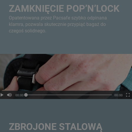
ZAMKNIĘCIE POP’N’LOCK
Opatentowana przez Pacsafe szybko odpinana
klamra, pozwala skutecznie przypiąć bagaż do
czegoś solidnego.
ZBROJONE STALOWĄ