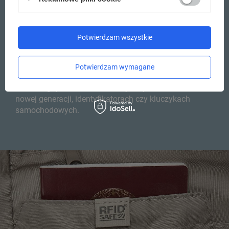
MATERIAŁ BLOKUJĄCY
Potwierdzam wszystkie
RFIDSAFE™
Materiał blokujący fale radiowe o częstotliwości
Potwierdzam wymagane
10MHz - 3GHz. wykorzystywane w dokumentach z
technologią RFID, kartach kredytowych, dokumentach
nowej generacji, identyfikatorach czy kluczykach
samochodowych.