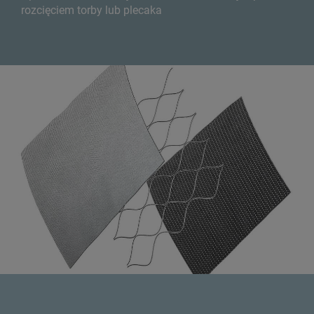
rozcięciem torby lub plecaka