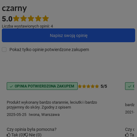
czarny
5.0
Liczba wystawionych opinii: 4
Napisz swoją opinię
Pokaż tylko opinie potwierdzone zakupem
5/5
OPINIA POTWIERDZONA ZAKUPEM
O
Produkt wykonany bardzo starannie, leciutki i bardzo
bardzo 
przyjemny do skóry. Zgodny z opisem
2021-1
2025-05-25
Iwona, Warszawa
Czy opinia była pomocna?
Czy o
Tak
0
Nie
0
Ta