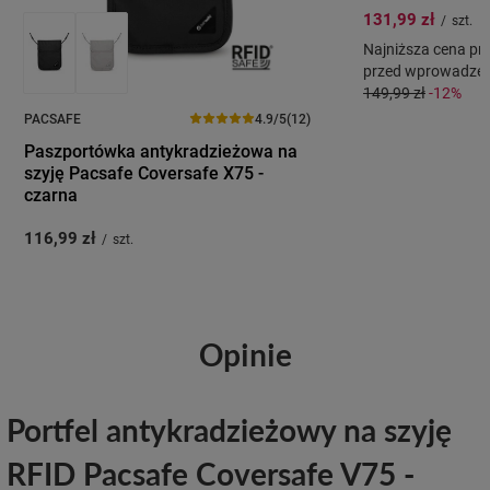
131,99 zł
/
szt.
Najniższa cena pro
przed wprowadzeni
149,99 zł
-12%
PACSAFE
4.9/5
(12)
Paszportówka antykradzieżowa na
szyję Pacsafe Coversafe X75 -
czarna
116,99 zł
/
szt.
Opinie
Portfel antykradzieżowy na szyję
RFID Pacsafe Coversafe V75 -