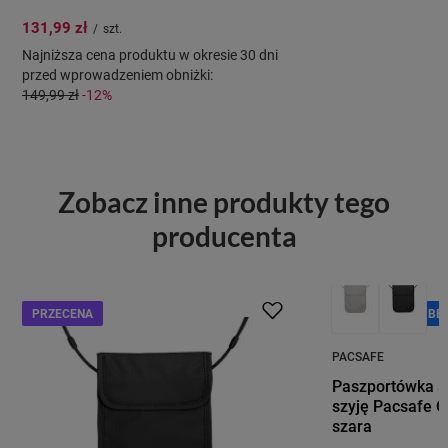
131,99 zł
/
szt.
Najniższa cena produktu w okresie 30 dni
przed wprowadzeniem obniżki:
149,99 zł
-12%
Zobacz inne produkty tego
producenta
PRZECENA
PROMOCJA
BE
PACSAFE
Paszportówka a
szyję Pacsafe C
szara