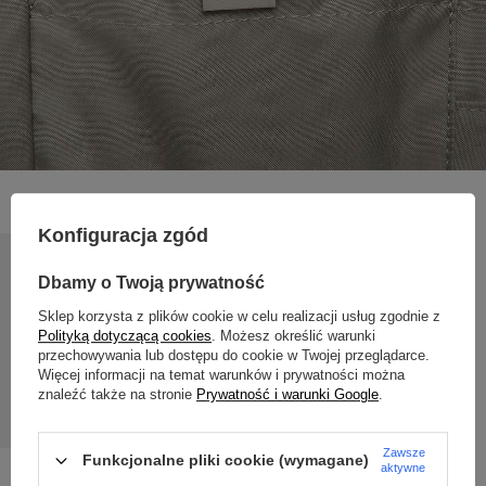
Konfiguracja zgód
Dbamy o Twoją prywatność
24 miesiące gwarancji
Sklep korzysta z plików cookie w celu realizacji usług zgodnie z
Polityką dotyczącą cookies
. Możesz określić warunki
Gwarancja 24 miesiące od dnia zakupu. Wymagany dowód
przechowywania lub dostępu do cookie w Twojej przeglądarce.
Więcej informacji na temat warunków i prywatności można
zakupu do reklamacji.
znaleźć także na stronie
Prywatność i warunki Google
.
Zawsze
Funkcjonalne pliki cookie (wymagane)
aktywne