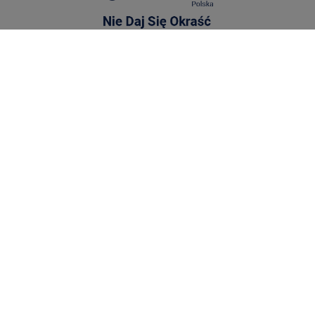
515 100 008
sklep@niedajsieokrasc.pl
Red Bird Sp. z o.o.,
Żniwna 10/14
94-250 Łódź