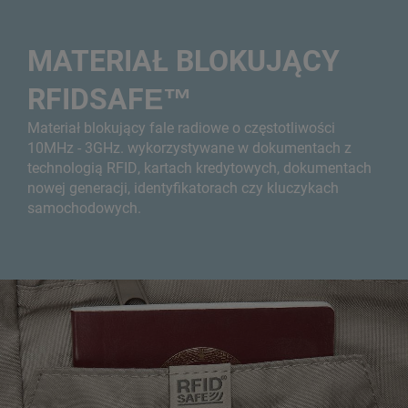
MATERIAŁ BLOKUJĄCY
RFIDSAFE™
Materiał blokujący fale radiowe o częstotliwości
10MHz - 3GHz. wykorzystywane w dokumentach z
technologią RFID, kartach kredytowych, dokumentach
nowej generacji, identyfikatorach czy kluczykach
samochodowych.