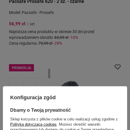
Pacsafe Prosafe 620 - 2 sz. - czarne
Model: Pacsafe - Prosafe
56,99 zł
/
szt.
Najniższa cena produktu w okresie 30 dni przed
wprowadzeniem obniżki:
63,99 zł
-10%
Cena regularna:
79,99 zł
-29%
PROMOCJA
Konfiguracja zgód
Dbamy o Twoją prywatność
Sklep korzysta z plików cookie w celu realizacji usług zgodnie z
Polityką dotyczącą cookies
. Możesz określić warunki
przechowywania lub dostępu do cookie w Twojej przeglądarce.