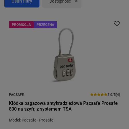
Usuń filtry
Usuń filtr
Dostępność
PROMOCJA
PRZECENA
PACSAFE
5.0/5
(4)
Kłódka bagażowa antykradzieżowa Pacsafe Prosafe
800 na szyfr, z systemem TSA
Model: Pacsafe - Prosafe