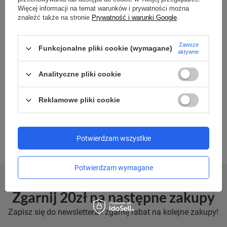
Więcej informacji na temat warunków i prywatności można
PACSAFE
znaleźć także na stronie
Prywatność i warunki Google
.
Siatka antykradzieżowa zabezpieczająca bagaże -
plecaki, torby, walizki - Pacsafe 55 l (S)
Zawsze
Funkcjonalne pliki cookie (wymagane)
aktywne
Model:
Analityczne pliki cookie
375,99 zł
/
szt.
Najniższa cena produktu w okresie 30 dni przed
Reklamowe pliki cookie
wprowadzeniem obniżki:
469,99 zł
-20%
Cena regularna:
429,99 zł
-13%
Potwierdzam wszystkie
Potwierdzam wymagane
Zgarnij 20zł na następne zakupy
Zapisz się do newslettera i zgarnij rabat na kolejne zakupy!