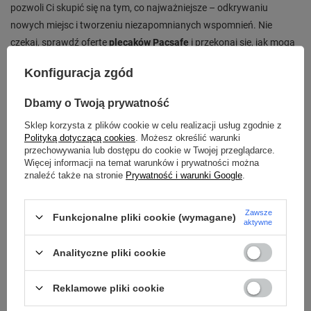
pozwoli Ci skupić się na tym, co najważniejsze – odkrywaniu
nowych miejsc i tworzeniu niezapomnianych wspomnień. Nie
czekaj, sprawdź ofertę
plecaków Pacsafe
i przekonaj się, jak mogą
ułatwić Twoje podróże!
Konfiguracja zgód
Dbamy o Twoją prywatność
Sklep korzysta z plików cookie w celu realizacji usług zgodnie z
Polityką dotyczącą cookies
. Możesz określić warunki
przechowywania lub dostępu do cookie w Twojej przeglądarce.
Więcej informacji na temat warunków i prywatności można
znaleźć także na stronie
Prywatność i warunki Google
.
Zawsze
Funkcjonalne pliki cookie (wymagane)
aktywne
Analityczne pliki cookie
Reklamowe pliki cookie