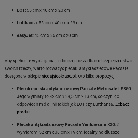
LOT
: 55 cm x 40 cm x 23 cm
Lufthansa
: 55 cm x 40 cm x 23 cm
easyJet
: 45 cm x 36 cm x 20 cm
Aby spełnić te wymagania i jednocześnie zadbać o bezpieczeństwo
swoich rzeczy, warto rozważyć plecaki antykradzieżowe Pacsafe
dostępne w sklepie
niedajsieokrasc.pl
. Oto kilka propozycji:
Plecak miejski antykradzieżowy Pacsafe Metrosafe LS350
:
Jego wymiary to 42 cm x 29,5 cm x 13 cm, co czyni go
odpowiednim dla linii takich jak LOT czy Lufthansa.
Zobacz
produkt
Plecak antykradzieżowy Pacsafe Venturesafe X30
: Z
wymiarami 52 cm x 30 cm x 19 cm, idealny na dłuższe