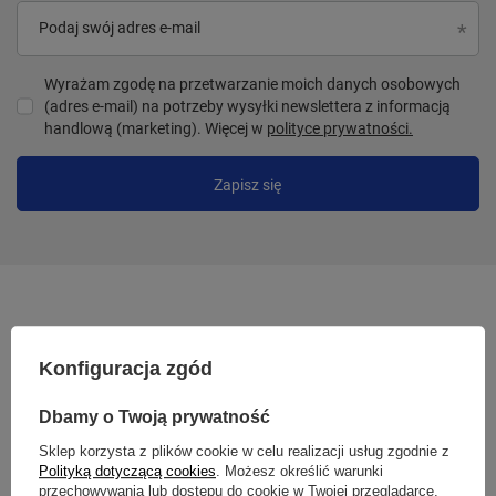
Podaj swój adres e-mail
Wyrażam zgodę na przetwarzanie moich danych osobowych
(adres e-mail) na potrzeby wysyłki newslettera z informacją
handlową (marketing). Więcej w
polityce prywatności.
Zapisz się
Konfiguracja zgód
Dbamy o Twoją prywatność
Sklep korzysta z plików cookie w celu realizacji usług zgodnie z
Polityką dotyczącą cookies
. Możesz określić warunki
przechowywania lub dostępu do cookie w Twojej przeglądarce.