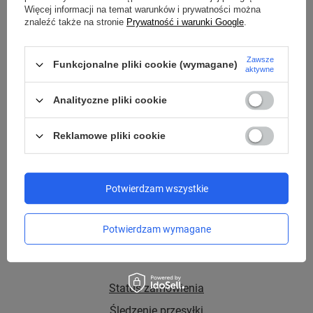
515 100 008
Więcej informacji na temat warunków i prywatności można
znaleźć także na stronie
Prywatność i warunki Google
.
sklep@niedajsieokrasc.pl
Zawsze
Funkcjonalne pliki cookie (wymagane)
aktywne
Red Bird Sp. z o.o.,
Analityczne pliki cookie
Żniwna 10/14
94-250 Łódź
Reklamowe pliki cookie
Potwierdzam wszystkie
Potwierdzam wymagane
Zamówienia
Status zamówienia
Śledzenie przesyłki