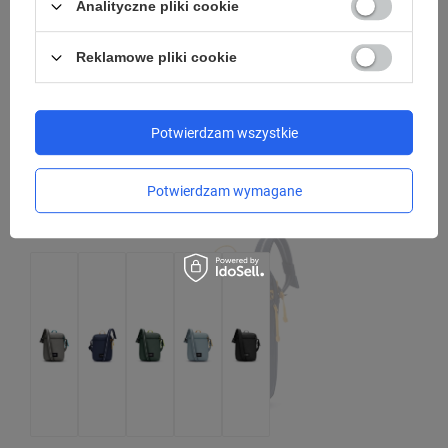
Analityczne pliki cookie
Model: Pacsafe - W
Reklamowe pliki cookie
299,99 zł
/
szt.
Najniższa cena produktu w okresie 30 dni przed
wprowadzeniem obniżki:
299,99 zł
0%
Cena regularna:
499,99 zł
-40%
Potwierdzam wszystkie
Potwierdzam wymagane
CHWILOWO NIEDOSTĘPNY