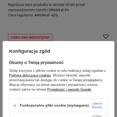
Najniższa cena produktu w okresie 30 dni przed
wprowadzeniem obniżki:
299,99 zł
0%
Cena regularna:
499,99 zł
-40%
CHWILOWO NIEDOSTĘPNY
Konfiguracja zgód
Dbamy o Twoją prywatność
Sklep korzysta z plików cookie w celu realizacji usług zgodnie z
Polityką dotyczącą cookies
. Możesz określić warunki
przechowywania lub dostępu do cookie w Twojej przeglądarce.
Więcej informacji na temat warunków i prywatności można
znaleźć także na stronie
Prywatność i warunki Google
.
PACSAFE
Zawsze
Funkcjonalne pliki cookie (wymagane)
Torebka damska antykradzieżowa Pacsafe W -
aktywne
granatowa