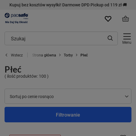
Kupuj bez kosztów wysyłki! Darmowe DPD Pickup od 119 zł 🚚
Menu
Strona główna
Torby
Płeć
Wstecz
Płeć
( ilość produktów:
100
)
Zmień sortowanie
Sortuj po cenie rosnąco
Filtrowanie