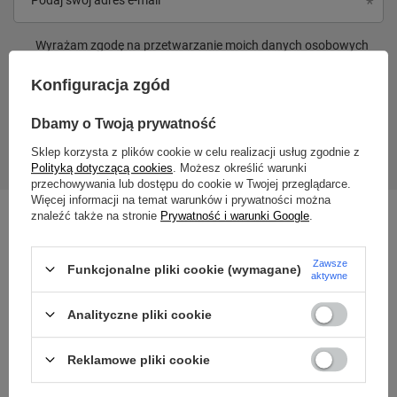
Wyrażam zgodę na przetwarzanie moich danych osobowych
(adres e-mail) na potrzeby wysyłki newslettera z informacją
handlową (marketing). Więcej w
polityce prywatności.
Konfiguracja zgód
Dbamy o Twoją prywatność
Zapisz się
Sklep korzysta z plików cookie w celu realizacji usług zgodnie z
Polityką dotyczącą cookies
. Możesz określić warunki
przechowywania lub dostępu do cookie w Twojej przeglądarce.
Więcej informacji na temat warunków i prywatności można
znaleźć także na stronie
Prywatność i warunki Google
.
Zawsze
Funkcjonalne pliki cookie (wymagane)
aktywne
Analityczne pliki cookie
Reklamowe pliki cookie
515 100 008