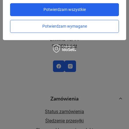
Potwierdzam wszystkie
sklep@niedajsieokrasc.pl
Potwierdzam wymagane
Red Bird Sp. z o.o.,
Żniwna 10/14
94-250 Łódź
Zamówienia
Status zamówienia
Śledzenie przesyłki