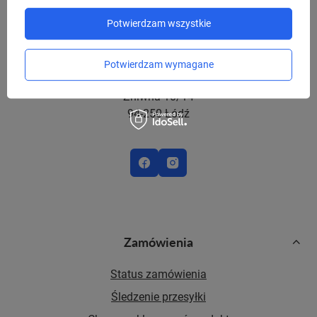
Potwierdzam wszystkie
sklep@niedajsieokrasc.pl
Potwierdzam wymagane
Red Bird Sp. z o.o.,
Żniwna 10/14
94-250 Łódź
Zamówienia
Status zamówienia
Śledzenie przesyłki