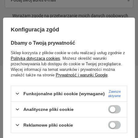
Wyrażam zgodę na przetwarzanie moich danych osobowych
(adres e-mail) na potrzeby wysyłki newslettera z informacją
handlową (marketing). Więcej w
polityce prywatności.
Konfiguracja zgód
Dbamy o Twoją prywatność
Zapisz się
Sklep korzysta z plików cookie w celu realizacji usług zgodnie z
Polityką dotyczącą cookies
. Możesz określić warunki
przechowywania lub dostępu do cookie w Twojej przeglądarce.
Więcej informacji na temat warunków i prywatności można
znaleźć także na stronie
Prywatność i warunki Google
.
Zawsze
Funkcjonalne pliki cookie (wymagane)
aktywne
Analityczne pliki cookie
Reklamowe pliki cookie
515 100 008