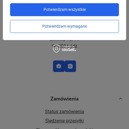
Potwierdzam wszystkie
sklep@niedajsieokrasc.pl
Potwierdzam wymagane
Red Bird Sp. z o.o.,
Żniwna 10/14
94-250 Łódź
Zamówienia
Status zamówienia
Śledzenie przesyłki