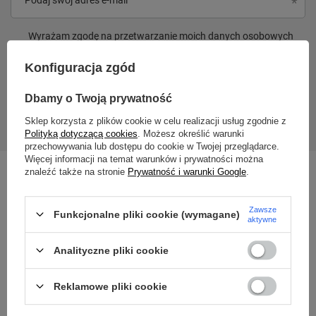
Wyrażam zgodę na przetwarzanie moich danych osobowych
(adres e-mail) na potrzeby wysyłki newslettera z informacją
handlową (marketing). Więcej w
polityce prywatności.
Konfiguracja zgód
Dbamy o Twoją prywatność
Zapisz się
Sklep korzysta z plików cookie w celu realizacji usług zgodnie z
Polityką dotyczącą cookies
. Możesz określić warunki
przechowywania lub dostępu do cookie w Twojej przeglądarce.
Więcej informacji na temat warunków i prywatności można
znaleźć także na stronie
Prywatność i warunki Google
.
Zawsze
Funkcjonalne pliki cookie (wymagane)
aktywne
Analityczne pliki cookie
Reklamowe pliki cookie
515 100 008