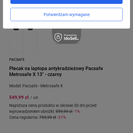
Potwierdzam wymagane
PACSAFE
Plecak na laptopa antykradzieżowy Pacsafe
Metrosafe X 13" - czarny
Model: Pacsafe - Metrosafe X
549,99 zł
/
szt.
Najniższa cena produktu w okresie 30 dni przed
wprowadzeniem obniżki:
559,99 zł
-1%
Cena regularna:
799,99 zł
-31%