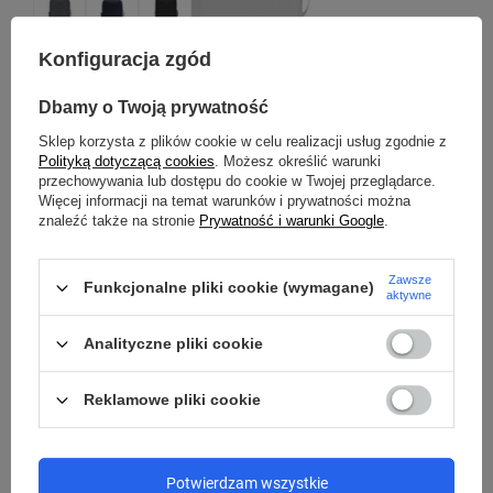
Konfiguracja zgód
Dbamy o Twoją prywatność
PACSAFE
4.0/5
(1)
Sklep korzysta z plików cookie w celu realizacji usług zgodnie z
Polityką dotyczącą cookies
. Możesz określić warunki
Plecak na laptopa antykradzieżowy 18L Pacsafe
przechowywania lub dostępu do cookie w Twojej przeglądarce.
Metrosafe X z kieszenią na laptop 16" - ciemnoszary
Więcej informacji na temat warunków i prywatności można
znaleźć także na stronie
Prywatność i warunki Google
.
Model: Pacsafe - Metrosafe X
450,00 zł
/
szt.
Zawsze
Funkcjonalne pliki cookie (wymagane)
aktywne
Najniższa cena produktu w okresie 30 dni przed
wprowadzeniem obniżki:
449,99 zł
0%
Analityczne pliki cookie
Cena regularna:
799,99 zł
-44%
Reklamowe pliki cookie
CHWILOWO NIEDOSTĘPNY
Potwierdzam wszystkie