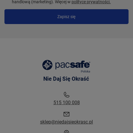
handlową (marketing). Więcej w
polityce prywatności.
Zapisz się
515 100 008
sklep@niedajsieokrasc.pl