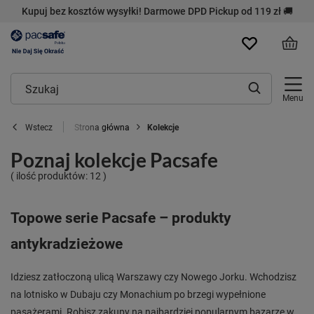
Kupuj bez kosztów wysyłki! Darmowe DPD Pickup od 119 zł 🚚
Menu
Strona główna
Kolekcje
Wstecz
Poznaj kolekcje Pacsafe
( ilość produktów:
12
)
Topowe serie Pacsafe – produkty
antykradzieżowe
Idziesz zatłoczoną ulicą Warszawy czy Nowego Jorku. Wchodzisz
na lotnisko w Dubaju czy Monachium po brzegi wypełnione
pasażerami. Robisz zakupy na najbardziej popularnym bazarze w