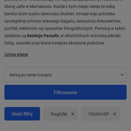
Starej Jafie w Marrakeszu. Każde z tych miejsc niesie ze sobą
bardzo duże ryzyko obecności złodziei. Istnieje więc potrzeba
szczególnej ochrony własnego bagażu, zwłaszcza dokumentów,
portfeli, telefonów czy aparatów fotograficznych. Pomocą w takim
działaniu są
kolekcje Pacsafe
, w skład których wchodzą plecaki,
torby, saszetki oraz liczne mniejsze akcesoria podróżne.
Czytaj więcej
Zmień sortowanie
Sortuj po cenie rosnąco
Filtrowanie
Usuń filtry
Usuń filtr
ToughZip
Usuń filtr
TOUGH ZIP